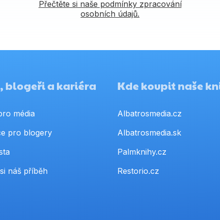
Přečtěte si naše podmínky zpracování
osobních údajů.
 blogeři a kariéra
Kde koupit naše kn
pro média
Albatrosmedia.cz
e pro blogery
Albatrosmedia.sk
sta
Palmknihy.cz
si náš příběh
Restorio.cz