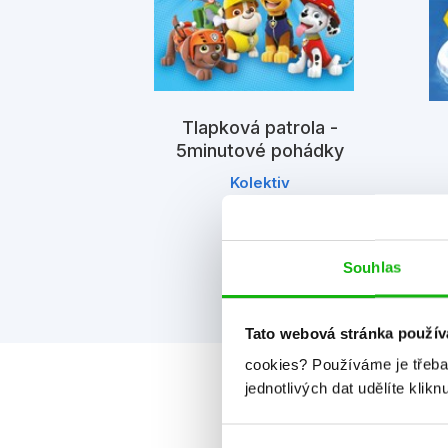
Tlapková patrola -
la – Vánoční
5minutové pohádky
dka
Kolektiv
iv
Souhlas
Tato webová stránka použív
cookies?
Používáme je třeba
jednotlivých dat udělíte klikn