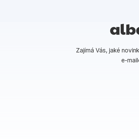
alb
Zajímá Vás, jaké novin
e-mai