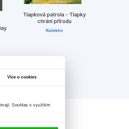
Tlapková patrola - Tlapky
chrání přírodu
Bay
Kolektiv
Tlapkov
Obrázk
K
Více o cookies
ímají.
Souhlas s využitím