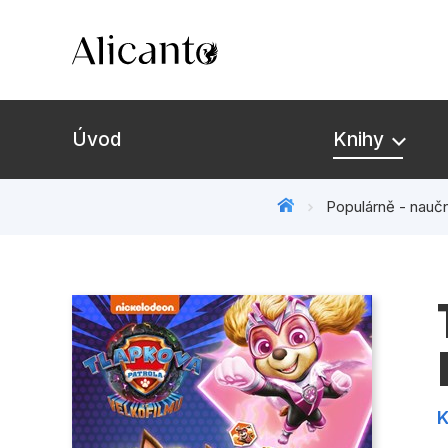
Úvod
Knihy
Populárně - naučn
Novinky
Připravujeme
Bestsellery
Tipy redakce
K