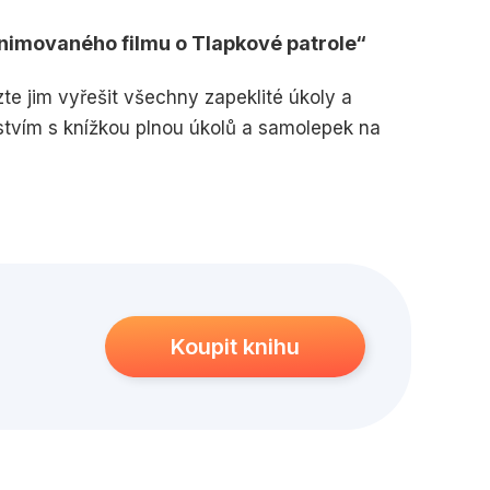
edagogika
Young adult
animovaného filmu o Tlapkové patrole
e jim vyřešit všechny zapeklité úkoly a
stvím s knížkou plnou úkolů a samolepek na
Koupit knihu