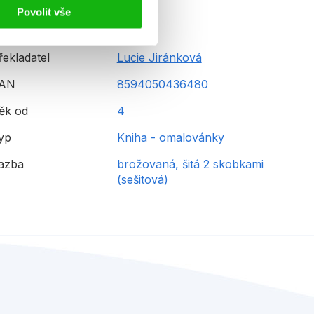
Povolit vše
řekladatel
Lucie Jiránková
AN
8594050436480
ěk od
4
yp
Kniha - omalovánky
azba
brožovaná, šitá 2 skobkami
(sešitová)