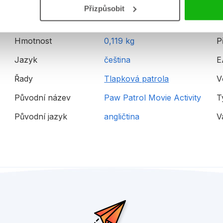
Přizpůsobit
Hmotnost
0,119 kg
P
Jazyk
čeština
E
Řady
Tlapková patrola
V
Původní název
Paw Patrol Movie Activity
T
Původní jazyk
angličtina
V