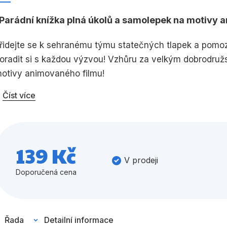
Umění a kultura
Výchova a p
Parádní knížka plná úkolů a samolepek na motivy 
Zdraví a životní styl
řidejte se k sehranému týmu statečných tlapek a pomozt
oradit si s každou výzvou! Vzhůru za velkým dobrodruž
otivy animovaného filmu!
Všechny kategorie
Číst více
139 Kč
V prodeji
Doporučená cena
Řada
Detailní informace