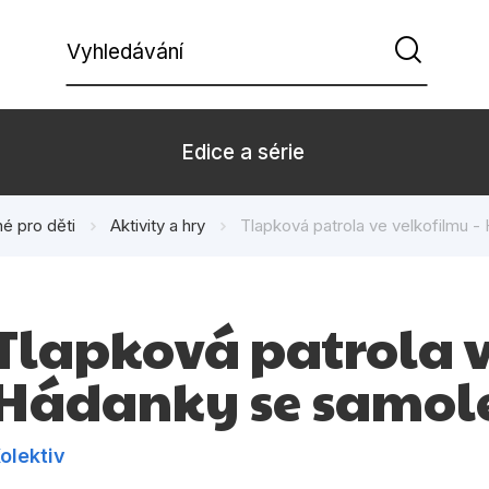
Vyhledávání
Edice a série
é pro děti
Aktivity a hry
Tlapková patrola ve velkofilmu 
Beletrie pro děti
Beletrie pro
Dárkové zboží
Hobby
Tlapková patrola v
Kalendáře
Komiks
Hádanky se samo
Kuchařky
Počítače
Populárně - naučná pro
Populárně - 
dospělé
olektiv
Příroda a za