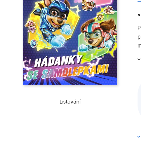
P
p
m
Listování