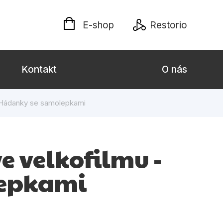
E-shop
Restorio
Kontakt
O nás
- Hádanky se samolepkami
 dospělé
Dárkové publikace
Jazyky
e velkofilmu -
Křížovky
lepkami
Poezie
naučné pro děti
Předškoláci
hrada
Společnost, politika