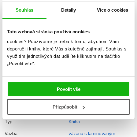
Souhlas
Detaily
Více o cookies
Formát
219x273 mm
Hmotnost
0,458 kg
Tato webová stránka používá cookies
Jazyk
čeština
cookies?
Používáme je třeba k tomu, abychom Vám
Řady
Tlapková patrola
doporučili knihy, které Vás skutečně zajímají.
Souhlas s
využitím jednotlivých dat udělíte kliknutím na tlačítko
Původní název
Paw Patrol - Pups Save
„Povolit vše“.
Christmas Pups Save the
Friendship Day
Původní jazyk
angličtina
Povolit vše
EAN
9788025262221
Přizpůsobit
Věk od
5
Typ
Kniha
Vazba
vázaná s laminovaným