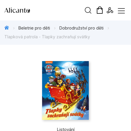
Vyhledávání
Beletrie pro děti
Dobrodružství pro děti
Tlapková patrola - Tlapky zachraňují svátky
Novinky
Připravujeme
Bestsellery
Tipy redakce
Beletrie pro děti
Beletrie pro dospělé
Listování