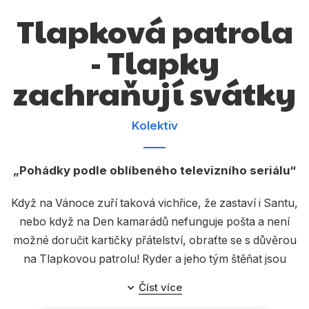
Dárkové publikace
Tlapková patrola
Dárkové zboží
- Tlapky
Hobby
zachraňují svátky
Jazyky
Kalendáře
Kolektiv
Komiks
Pohádky podle oblíbeného televizního seriálu
Křížovky
Kuchařky
Když na Vánoce zuří taková vichřice, že zastaví i Santu,
nebo když na Den kamarádů nefunguje pošta a není
Počítače
možné doručit kartičky přátelství, obraťte se s důvěrou
Poezie
na Tlapkovou patrolu! Ryder a jeho tým štěňat jsou
vždy připraveni do akce a zachrání každou situaci!
Populárně - naučná pro dospělé
Číst více