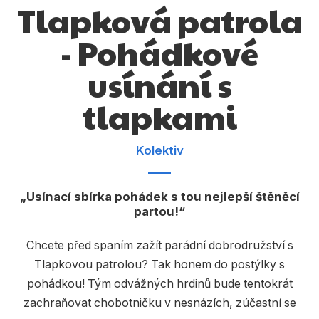
Tlapková patrola
Dárkové publikace
Dárkové zboží
- Pohádkové
Hobby
usínání s
Jazyky
tlapkami
Kalendáře
Komiks
Kolektiv
Křížovky
Usínací sbírka pohádek s tou nejlepší štěněcí
Kuchařky
partou!
Počítače
Chcete před spaním zažít parádní dobrodružství s
Poezie
Tlapkovou patrolou? Tak honem do postýlky s
pohádkou! Tým odvážných hrdinů bude tentokrát
Populárně - naučná pro dospělé
zachraňovat chobotničku v nesnázích, zúčastní se