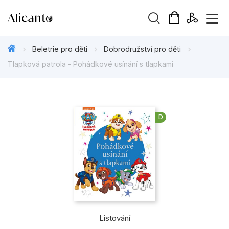
Vyhledávání
Beletrie pro děti
Dobrodružství pro děti
Tlapková patrola - Pohádkové usínání s tlapkami
Novinky
D
Připravujeme
Bestsellery
Tipy redakce
Beletrie pro děti
Beletrie pro dospělé
Listování