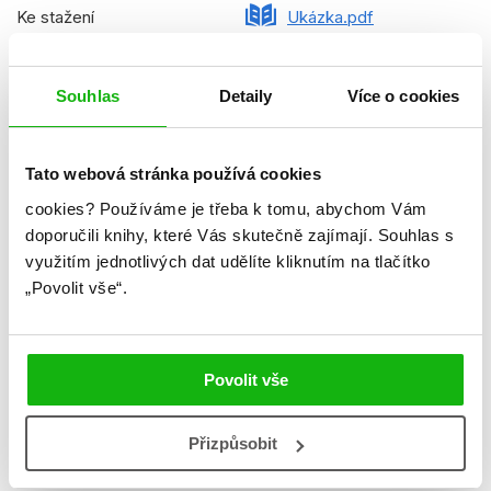
Ke stažení
Ukázka.pdf
Datum vydání
25.11.2024
Souhlas
Detaily
Více o cookies
Formát
215x250 mm
Hmotnost
0,77 kg
Tato webová stránka používá cookies
Jazyk
čeština
cookies?
Používáme je třeba k tomu, abychom Vám
Řady
Tlapková patrola
doporučili knihy, které Vás skutečně zajímají.
Souhlas s
využitím jednotlivých dat udělíte kliknutím na tlačítko
Původní název
Paw Patrol - Storytime
„Povolit vše“.
Collection
Původní jazyk
angličtina
Povolit vše
Překladatel
Irena Steinerová
EAN
9788025260234
Přizpůsobit
Věk od
4