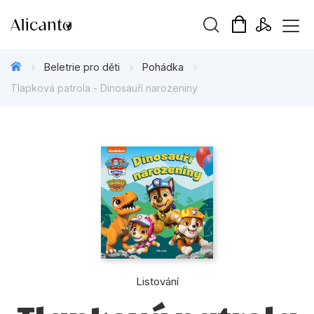
Vyhledávání
Beletrie pro děti
Pohádka
Tlapková patrola - Dinosauří narozeniny
Novinky
Připravujeme
Bestsellery
Tipy redakce
Beletrie pro děti
Listování
Beletrie pro dospělé