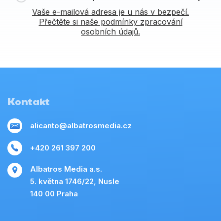
Vaše e-mailová adresa je u nás v bezpečí.
Přečtěte si naše podmínky zpracování
osobních údajů.
Kontakt
alicanto@albatrosmedia.cz
+420 261 397 200
Albatros Media a.s.
5. května 1746/22, Nusle
140 00 Praha