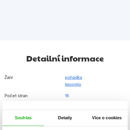
Detailní informace
Žánr
pohádka
leporelo
Počet stran
16
Ke stažení
Ukázka.pdf
Souhlas
Detaily
Více o cookies
Datum vydání
17.04.2025
Formát
170x170 mm