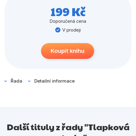
Populárně - naučné pro děti
199 Kč
Předškoláci
Doporučená cena
Příroda a zahrada
V prodeji
Společnost, politika
Umění a kultura
Koupit knihu
Výchova a pedagogika
Young adult
Řada
Detailní informace
Zdraví a životní styl
Všechny kategorie
Další tituly z řady "Tlapková