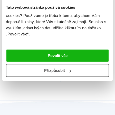
Tato webová stránka používá cookies
Hmotnost
0,309 kg
cookies?
Používáme je třeba k tomu, abychom Vám
Jazyk
čeština
doporučili knihy, které Vás skutečně zajímají.
Souhlas s
využitím jednotlivých dat udělíte kliknutím na tlačítko
Řady
Tlapková patrola
„Povolit vše“.
EAN
9788025260098
Věk od
3
Povolit vše
Edice
Leporela
Typ
Kniha
Přizpůsobit
Vazba
leporelo knížkové