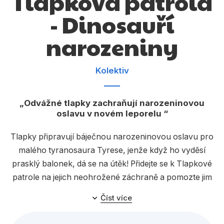
Tlapková patrola
Dárkové publikace
- Dinosauří
Dárkové zboží
narozeniny
Hobby
Jazyky
Kolektiv
Kalendáře
Odvážné tlapky zachraňují narozeninovou
Komiks
oslavu v novém leporelu
Křížovky
Tlapky připravují báječnou narozeninovou oslavu pro
Kuchařky
malého tyranosaura Tyrese, jenže když ho vyděsí
Počítače
prasklý balonek, dá se na útěk! Přidejte se k Tlapkové
patrole na jejich neohrožené záchraně a pomozte jim
Poezie
vystopovat dinosauří mládě v džungli. Podaří se
Číst více
Populárně - naučná pro dospělé
hrdinům najít ho včas, aby nezmeškal oslavu svých
prvních narozenin?