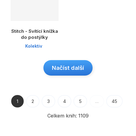
Stitch - Svítící knížka
do postýlky
Kolektiv
Načíst další
1
2
3
4
5
…
45
Celkem knih:
1109