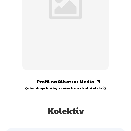
Dárkové publikace
Dárkové zboží
Hobby
Jazyky
Kalendáře
Komiks
Křížovky
Profil na Albatros Media
Kuchařky
(obsahuje knihy ze všech nakladatelství)
Počítače
Kolektiv
Poezie
Populárně - naučná pro dospělé