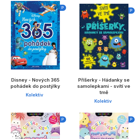
P
P
Disney - Nových 365
Příšerky - Hádanky se
pohádek do postýlky
samolepkami - svítí ve
tmě
Kolektiv
Kolektiv
P
P