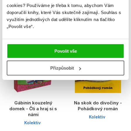
cookies?
Používáme je třeba k tomu, abychom Vám
magnetky
Kolektiv
doporučili knihy, které Vás skutečně zajímají.
Souhlas s
Kolektiv
využitím jednotlivých dat udělíte kliknutím na tlačítko
„Povolit vše“.
P
P
Povolit vše
Přizpůsobit
Gábinin kouzelný
Na skok do divočiny -
domek - Čti a hraj si s
Pohádkový román
námi
Kolektiv
Kolektiv