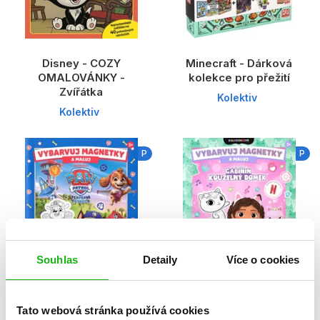
Disney - COZY
Minecraft - Dárková
OMALOVÁNKY -
kolekce pro přežití
Zvířátka
Kolektiv
Kolektiv
P
P
Souhlas
Detaily
Více o cookies
Tlapková patrola -
Gábinin kouzelný
Tato webová stránka používá cookies
Vybarvuj magnetky
domek - Vybarvuj