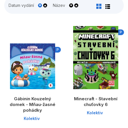
Populárně - naučné pro děti
Datum vydání
Název
Předškoláci
Příroda a zahrada
P
Společnost, politika
Umění a kultura
P
Výchova a pedagogika
Young adult
Zdraví a životní styl
Gábinin Kouzelný
Minecraft - Stavební
Všechny kategorie
domek - Mňau-žasné
chuťovky 6
pohádky
Kolektiv
Kolektiv