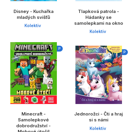
Disney - Kuchařka
Tlapková patrola -
mladých svišťů
Hádanky se
samolepkami na okno
Kolektiv
Kolektiv
P
P
Minecraft -
Jednorožci - Čti a hraj
Samolepkové
si s námi
dobrodružství -
Kolektiv
Mobové útočí!