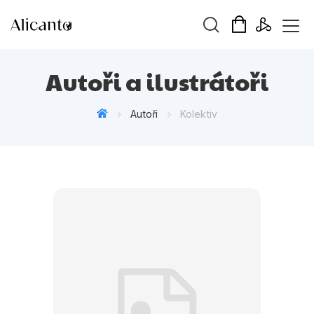
Vyhledávání
Autoři a ilustrátoři
Autoři
Kolektiv
Novinky
Připravujeme
Bestsellery
Tipy redakce
Beletrie pro děti
Beletrie pro dospělé