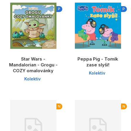
P
P
Star Wars -
Peppa Pig - Tomík
Mandalorian - Grogu -
zase slyší!
COZY omalovánky
Kolektiv
Kolektiv
N
N