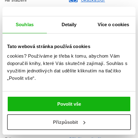
Datum vydání
09.06.2025
Formát
210x285 mm
Souhlas
Detaily
Více o cookies
Hmotnost
0,548 kg
Tato webová stránka používá cookies
Jazyk
čeština
cookies?
Používáme je třeba k tomu, abychom Vám
Řady
Disney
doporučili knihy, které Vás skutečně zajímají.
Souhlas s
využitím jednotlivých dat udělíte kliknutím na tlačítko
Původní název
Elio Movie Storybook
„Povolit vše“.
EGM24GLO0017
Původní jazyk
angličtina
Překladatel
Irena Steinerová
Povolit vše
EAN
9788025257104
Přizpůsobit
Věk od
5