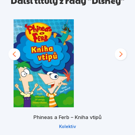
Další tituly z řady "Disney"
Phineas a Ferb – Kniha vtipů
Kolektiv