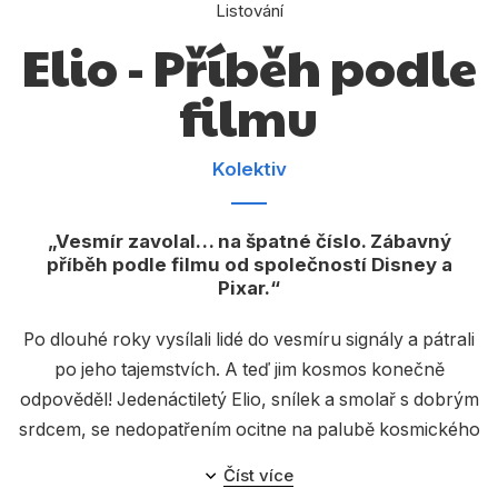
Dárkové publikace
Listování
Elio - Příběh podle
Dárkové zboží
filmu
Hobby
Jazyky
Kolektiv
Kalendáře
Komiks
Vesmír zavolal… na špatné číslo. Zábavný
příběh podle filmu od společností Disney a
Křížovky
Pixar.
Kuchařky
Po dlouhé roky vysílali lidé do vesmíru signály a pátrali
Počítače
po jeho tajemstvích. A teď jim kosmos konečně
odpověděl! Jedenáctiletý Elio, snílek a smolař s dobrým
Poezie
srdcem, se nedopatřením ocitne na palubě kosmického
Populárně - naučná pro dospělé
plavidla, kde ho mimozemské bytosti mylně považují za
Číst více
velvyslance planety Země. Podaří se mu navázat nová