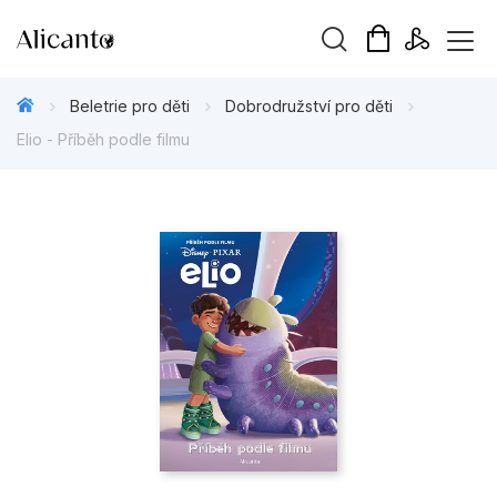
Vyhledávání
Beletrie pro děti
Dobrodružství pro děti
Elio - Příběh podle filmu
Novinky
Připravujeme
Bestsellery
Tipy redakce
Beletrie pro děti
Beletrie pro dospělé