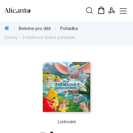
Vyhledávání
Beletrie pro děti
Pohádka
Disney - Zvířátková sbírka pohádek
Novinky
Připravujeme
Bestsellery
Tipy redakce
Beletrie pro děti
Listování
Beletrie pro dospělé