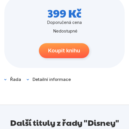
Populárně - naučné pro děti
Zootropolis, Ratatouille a dalších vyprávění. Hravá
399 Kč
Předškoláci
zvířecí dobrodružství právě začínají!
Doporučená cena
Příroda a zahrada
Nedostupné
Společnost, politika
Umění a kultura
Koupit knihu
Výchova a pedagogika
Young adult
Řada
Detailní informace
Zdraví a životní styl
Všechny kategorie
Další tituly z řady "Disney"