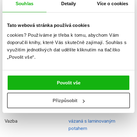
Souhlas
Detaily
Více o cookies
Jazyk
čeština
Řady
Disney
Tato webová stránka používá cookies
Původní název
Disney Animals Storybook
cookies?
Používáme je třeba k tomu, abychom Vám
Collection
doporučili knihy, které Vás skutečně zajímají.
Souhlas s
Původní jazyk
angličtina
využitím jednotlivých dat udělíte kliknutím na tlačítko
„Povolit vše“.
Překladatel
Petra Vichrová
EAN
9788025249109
Povolit vše
Věk od
4
Edice
Sbírka pohádek
Přizpůsobit
Typ
Kniha
Vazba
vázaná s laminovaným
potahem