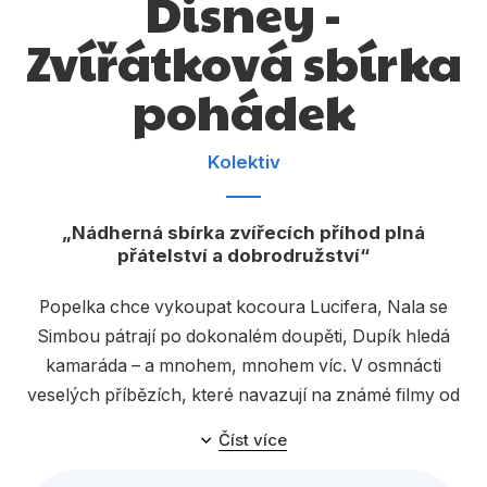
Disney -
Dárkové publikace
Zvířátková sbírka
Dárkové zboží
pohádek
Hobby
Jazyky
Kolektiv
Kalendáře
Komiks
Nádherná sbírka zvířecích příhod plná
přátelství a dobrodružství
Křížovky
Popelka chce vykoupat kocoura Lucifera, Nala se
Kuchařky
Simbou pátrají po dokonalém doupěti, Dupík hledá
Počítače
kamaráda – a mnohem, mnohem víc. V osmnácti
veselých příbězích, které navazují na známé filmy od
Poezie
Disneyho, na děti čekají staří i noví kamarádi. Malí
Číst více
Populárně - naučná pro dospělé
čtenáři prožijí napínavé příběhy se zvířátky z
Aristokoček, Pinocchia, Ledového království,