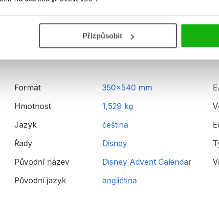
ebelka
Detailní informace
Přizpůsobit
etr Pan
ví král
Formát
350x540 mm
E
ledá se Dory
Hmotnost
1,529 kg
V
opelka
Jazyk
čeština
E
Řady
Disney
T
ambi
Původní název
Disney Advent Calendar
V
ladin
Původní jazyk
angličtina