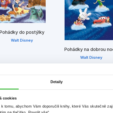
riel, malá mořská víla
oy Story
Pohádky do postýlky
Dumbo
Walt Disney
aiana
Pohádky na dobrou no
Walt Disney
ledá se Nemo
ulan
Detaily
a vlásku
á cookies
niha džunglí
 k tomu, abychom Vám doporučili knihy, které Vás skutečně zaj
utím na tlačítko „Povolit vše“.