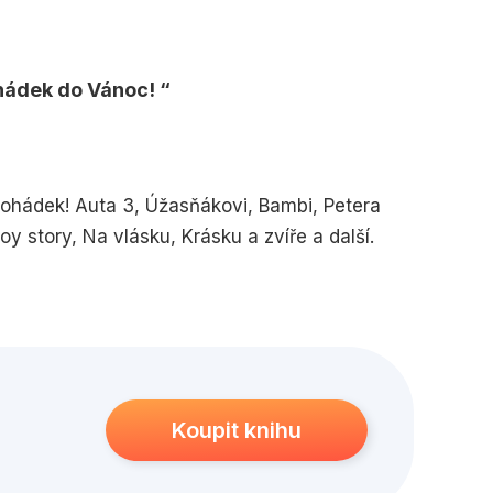
edagogika
Young adult
ohádek do Vánoc!
pohádek! Auta 3, Úžasňákovi, Bambi, Petera
Toy story, Na vlásku, Krásku a zvíře a další.
ický příběh z tohoto nevšedního adventního
!
Koupit knihu