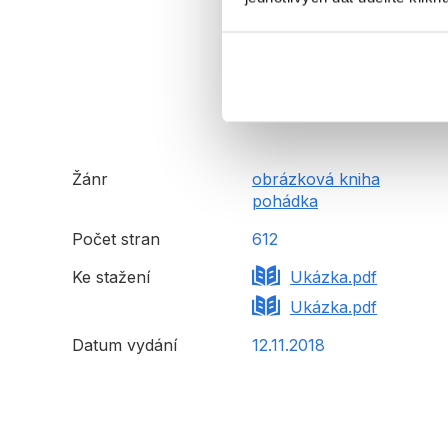
R
P
L
Žánr
obrázková kniha
H
pohádka
Počet stran
612
P
Ke stažení
Ukázka.pdf
B
Ukázka.pdf
Datum vydání
12.11.2018
A