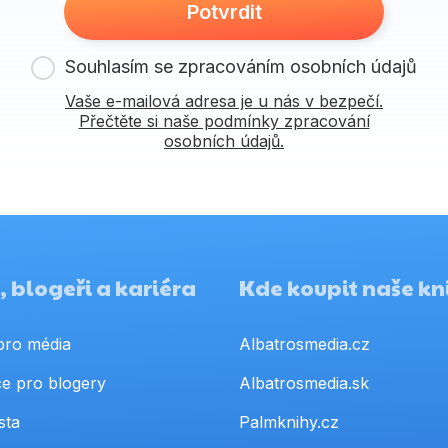
Potvrdit
Souhlasím se zpracováním osobních údajů
Vaše e-mailová adresa je u nás v bezpečí.
Přečtěte si naše podmínky zpracování
osobních údajů.
 blogeři a kariéra
Kde koupit naše kn
pro média
Albatrosmedia.cz
e pro blogery
Albatrosmedia.sk
sta
Palmknihy.cz