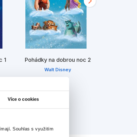
100 poháde
c 1
Pohádky na dobrou noc 2
Wal
Walt Disney
Více o cookies
ímají.
Souhlas s využitím