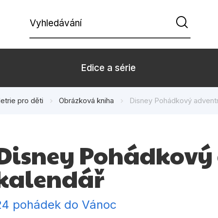
Vyhledávání
Edice a série
etrie pro děti
Obrázková kniha
Disney Pohádkový adventn
Beletrie pro děti
Beletrie pro
Dárkové zboží
Hobby
Disney Pohádkový
Kalendáře
Komiks
kalendář
Kuchařky
Počítače
Populárně - naučná pro
Populárně - 
24 pohádek do Vánoc
dospělé
Příroda a za