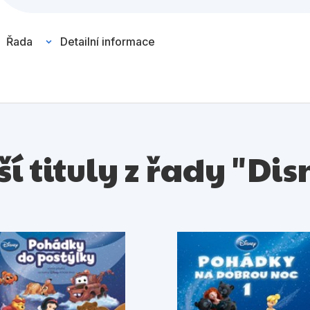
žasňákovi
Řada
Detailní informace
ady a tramp
ráska a zvíře
rincezna a žabák
ší tituly z řady "Dis
innie
uta 3
01 dalmatinů
niverzita pro Příšerky