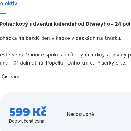
olektiv
Umění a kultura
Výchova a p
Pohádkový adventní kalendář od Disneyho - 24 p
Zdraví a životní styl
ohádka na každý den v kapse v deskách na šňůrku.
Všechny kategorie
ěšte se na Vánoce spolu s oblíbenými hrdiny z Disney 
ana, 101 dalmatinů, Popelku, Lvího krále, Příšerky s.r.o, 
Číst více
aždý den, který zbývá do Vánoc, si přečtěte jeden klas
alendáře. Štědrý den bude s každou pohádkou blíž a blíž
 deskách kalendáře najdete těchto 24 knížek:
599 Kč
Nedostupné
ickeyho klubík
Doporučená cena