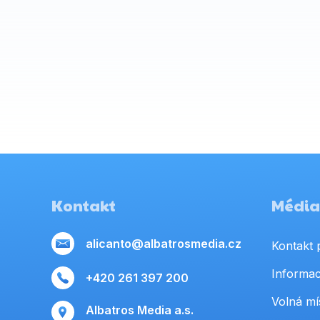
Kontakt
Média,
alicanto@albatrosmedia.cz
Kontakt 
Informac
+420 261 397 200
Volná mí
Albatros Media a.s.