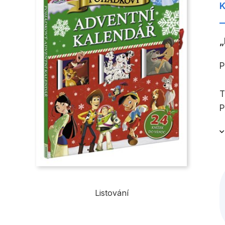
K
P
T
P
K
k
V
Listování
M