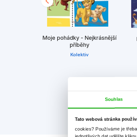
A
T
Moje pohádky - Nejkrásnější
příběhy
Kolektiv
V
lková sbírka
dek
H
iv
M
Souhlas
N
Tato webová stránka použív
K
cookies?
Používáme je třeba
jednotlivých dat udělíte klikn