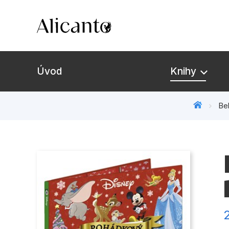
Úvod
Knihy
Bel
Novinky
Připravujeme
Bestsellery
Tipy redakce