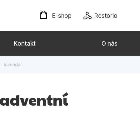
E-shop
Restorio
Kontakt
O nás
í kalendář
 dospělé
Dárkové publikace
Jazyky
 adventní
Křížovky
Poezie
naučné pro děti
Předškoláci
hrada
Společnost, politika