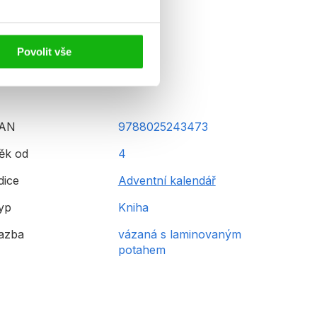
Povolit vše
AN
9788025243473
ěk od
4
dice
Adventní kalendář
yp
Kniha
azba
vázaná s laminovaným
potahem