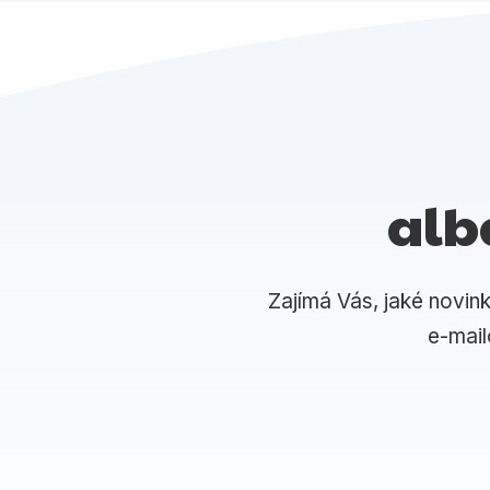
alb
Zajímá Vás, jaké novin
e-mai