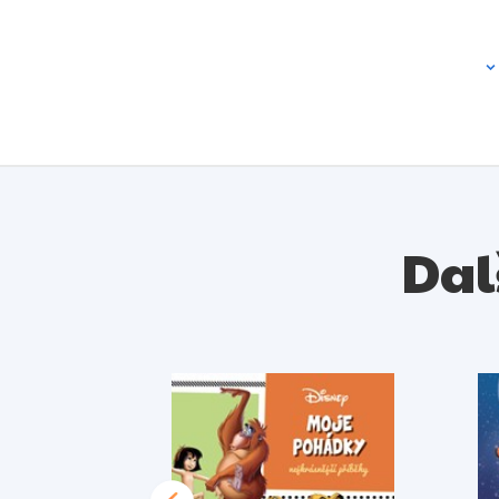
Ú
L
K
P
Dal
M
A
1
U