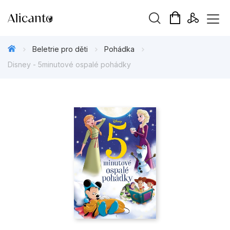
Vyhledávání
Beletrie pro děti
Pohádka
Disney - 5minutové ospalé pohádky
Novinky
Připravujeme
Bestsellery
Tipy redakce
Beletrie pro děti
Beletrie pro dospělé