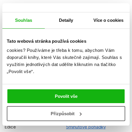
Datum vydání
10.05.2021
Formát
197x267 mm
Souhlas
Detaily
Více o cookies
Hmotnost
0,838 kg
Jazyk
čeština
Tato webová stránka používá cookies
cookies?
Používáme je třeba k tomu, abychom Vám
Řady
Disney
doporučili knihy, které Vás skutečně zajímají.
Souhlas s
Původní název
Disney 5-minute Sleepy Time
využitím jednotlivých dat udělíte kliknutím na tlačítko
Stories
„Povolit vše“.
Původní jazyk
angličtina
Překladatel
Jitka Horejšová
Povolit vše
EAN
9788025248959
Přizpůsobit
Věk od
4
Edice
5minutové pohádky