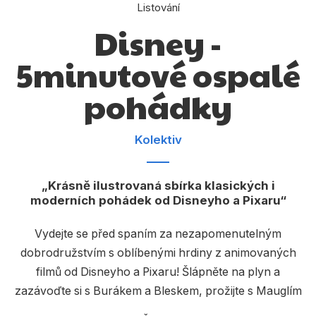
Dárkové publikace
Listování
Disney -
Dárkové zboží
5minutové ospalé
Hobby
Jazyky
pohádky
Kalendáře
Kolektiv
Komiks
Křížovky
Krásně ilustrovaná sbírka klasických i
moderních pohádek od Disneyho a Pixaru
Kuchařky
Počítače
Vydejte se před spaním za nezapomenutelným
dobrodružstvím s oblíbenými hrdiny z animovaných
Poezie
filmů od Disneyho a Pixaru! Šlápněte na plyn a
Populárně - naučná pro dospělé
zazávoďte si s Burákem a Bleskem, prožijte s Mauglím
vzrušující den v džungli nebo se vypravte do