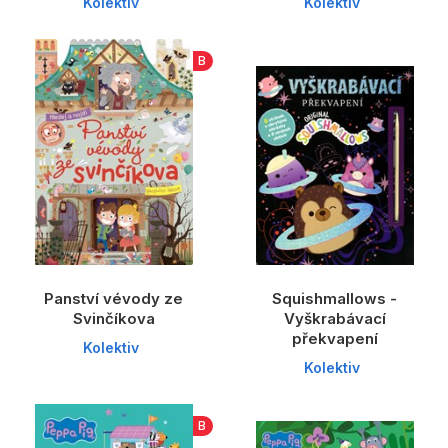
Kolektiv
Kolektiv
B
Panství vévody ze
Squishmallows -
Svinčíkova
Vyškrabávací
překvapení
Kolektiv
Kolektiv
B