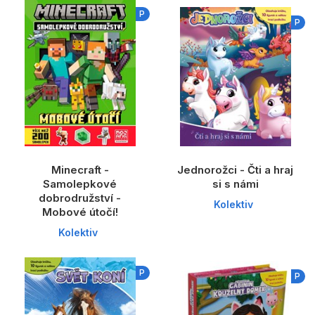
Dárkové publikace
P
P
Dárkové zboží
Hobby
Jazyky
Kalendáře
Komiks
Minecraft -
Jednorožci - Čti a hraj
Křížovky
Samolepkové
si s námi
dobrodružství -
Kuchařky
Kolektiv
Mobové útočí!
Počítače
Kolektiv
Poezie
P
P
Populárně - naučná pro dospělé