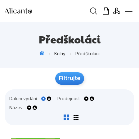
Vyhledávání
Předškoláci
Knihy
Předškoláci
Novinky
Filtrujte
Připravujeme
Bestsellery
Datum vydání
Prodejnost
Tipy redakce
Název
Beletrie pro děti
Beletrie pro dospělé