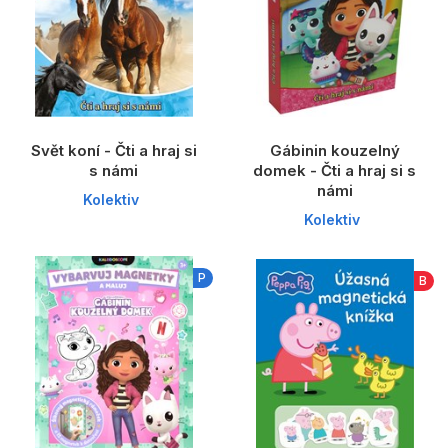
Populárně - naučné pro děti
Předškoláci
Příroda a zahrada
Společnost, politika
Svět koní - Čti a hraj si
Gábinin kouzelný
Umění a kultura
s námi
domek - Čti a hraj si s
námi
Výchova a pedagogika
Kolektiv
Kolektiv
Young adult
P
Zdraví a životní styl
B
Všechny kategorie