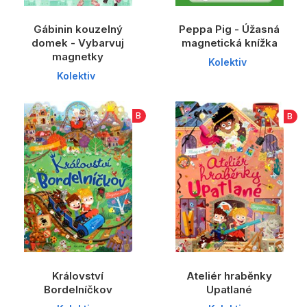
Gábinin kouzelný
Peppa Pig - Úžasná
domek - Vybarvuj
magnetická knížka
magnetky
Kolektiv
Kolektiv
B
B
Království
Ateliér hraběnky
Bordelníčkov
Upatlané