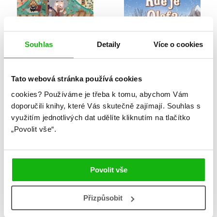
Souhlas
Detaily
Více o cookies
Tato webová stránka používá cookies
cookies?
Používáme je třeba k tomu, abychom Vám
doporučili knihy, které Vás skutečně zajímají.
Souhlas s
Panství vévody ze
Ledové království -
využitím jednotlivých dat udělíte kliknutím na tlačítko
Svinčíkova
Kde je Olaf?
„Povolit vše“.
Benjamin Bécue
Kolektiv
Povolit vše
Přizpůsobit