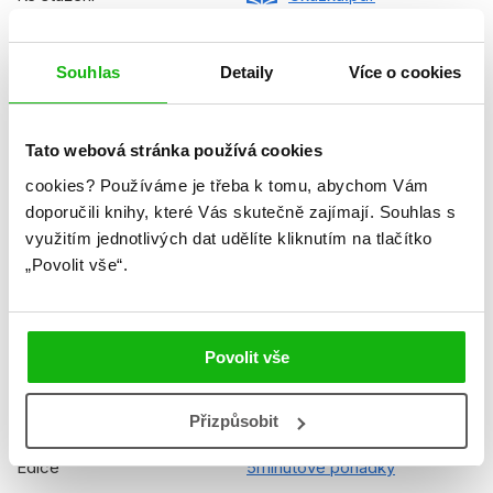
Datum vydání
15.03.2021
Souhlas
Detaily
Více o cookies
Formát
197x267 mm
Hmotnost
0,816 kg
Tato webová stránka používá cookies
Jazyk
čeština
cookies?
Používáme je třeba k tomu, abychom Vám
Řady
Disney
doporučili knihy, které Vás skutečně zajímají.
Souhlas s
využitím jednotlivých dat udělíte kliknutím na tlačítko
Původní název
Disney - 5minute Fairy Tales
„Povolit vše“.
Původní jazyk
angličtina
Překladatel
Petra Vichrová
Povolit vše
EAN
9788025248942
Přizpůsobit
Věk od
4
Edice
5minutové pohádky