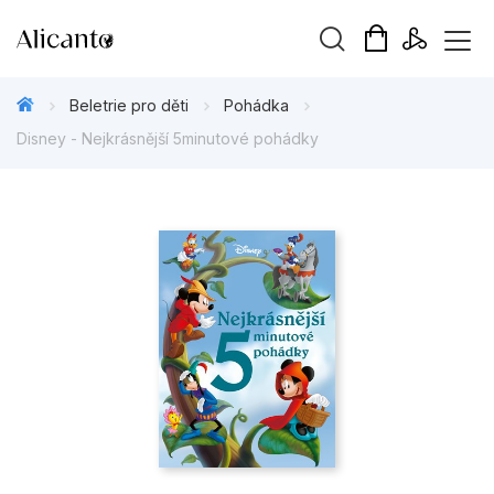
Vyhledávání
Beletrie pro děti
Pohádka
Disney - Nejkrásnější 5minutové pohádky
Novinky
Připravujeme
Bestsellery
Tipy redakce
Beletrie pro děti
Beletrie pro dospělé