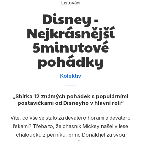
Dárkové publikace
Listování
Disney -
Dárkové zboží
Nejkrásnější
Hobby
5minutové
Jazyky
Kalendáře
pohádky
Komiks
Kolektiv
Křížovky
Kuchařky
Sbírka 12 známých pohádek s populárními
postavičkami od Disneyho v hlavní roli
Počítače
Poezie
Víte, co vše se stalo za devatero horami a devatero
řekami? Třeba to, že chasník Mickey našel v lese
Populárně - naučná pro dospělé
chaloupku z perníku, princ Donald jel za svou