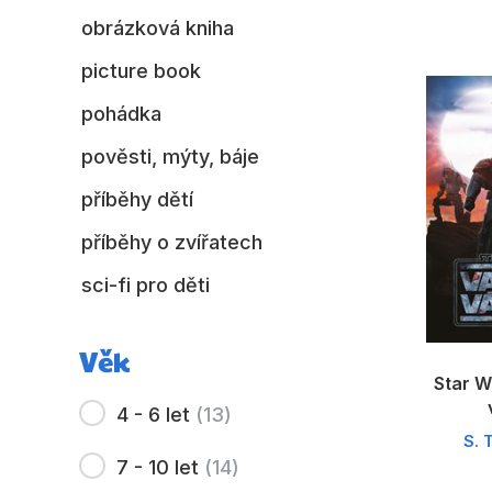
obrázková kniha
picture book
pohádka
pověsti, mýty, báje
příběhy dětí
příběhy o zvířatech
sci-fi pro děti
Věk
Star W
4 - 6 let
(
13
)
S. 
7 - 10 let
(
14
)