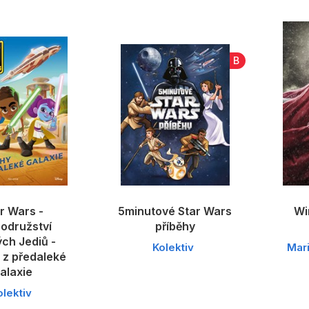
B
r Wars -
5minutové Star Wars
Wi
odružství
příběhy
ch Jediů -
Kolektiv
Mar
 z předaleké
alaxie
olektiv