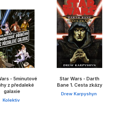
Wars - 5minutové
Star Wars - Darth
ěhy z předaleké
Bane 1. Cesta zkázy
galaxie
Drew Karpyshyn
Kolektiv