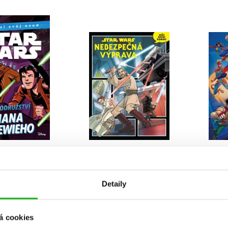
r Wars -
Star Wars:
No
užství Hana a
Nebezpečná výprava
Ma
ewieho
Detaily
Kolektiv
olektiv
á cookies