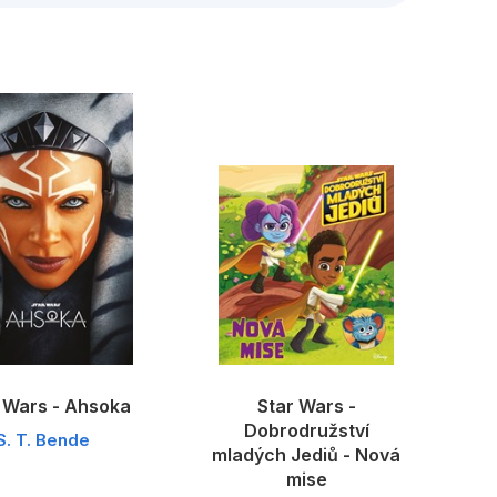
edagogika
Young adult
 Wars - Ahsoka
Star Wars -
Dobrodružství
S. T. Bende
mladých Jediů - Nová
mise