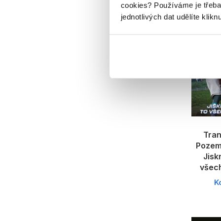
cookies?
Používáme je třeba
jednotlivých dat udělíte klikn
Tra
Pozems
Jisk
všec
K