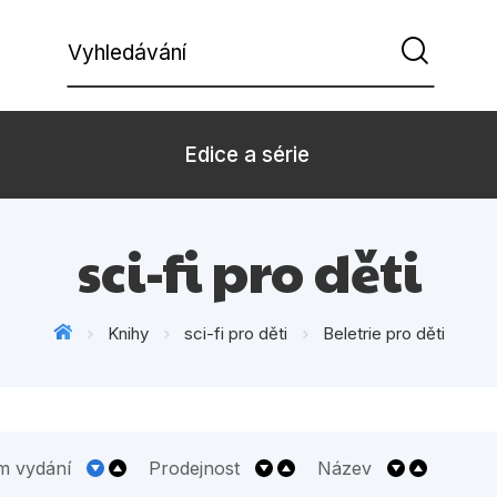
Vyhledávání
Edice a série
Beletrie pro děti
Beletrie pro
sci-fi pro děti
Dárkové zboží
Hobby
Knihy
sci-fi pro děti
Beletrie pro děti
Kalendáře
Komiks
Kuchařky
Počítače
Populárně - naučná pro
Populárně - 
dospělé
m vydání
Prodejnost
Název
Příroda a za