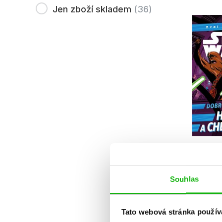
Jen zboží skladem
(
36
)
Sta
Dobrodr
Ch
Souhlas
K
Tato webová stránka použív