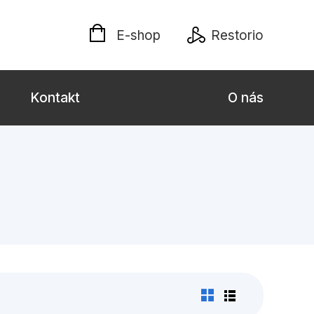
E-shop
Restorio
Kontakt
O nás
 dospělé
Dárkové publikace
Jazyky
Křížovky
Poezie
naučné pro děti
Předškoláci
hrada
Společnost, politika