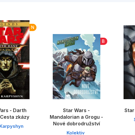
Umění a kultura
Výchova a p
Zdraví a životní styl
N
B
Všechny kategorie
ars - Darth
Star Wars -
Star
 Cesta zkázy
Mandalorian a Grogu -
Nové dobrodružství
Karpyshyn
Kolektiv