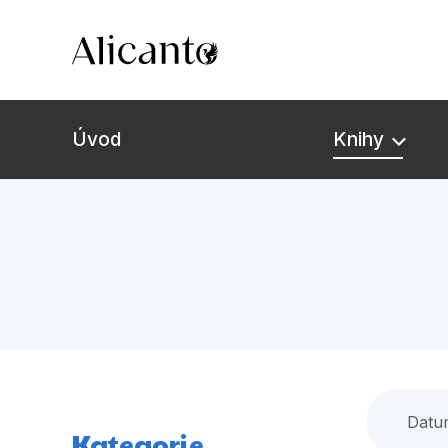
Úvod
Knihy
Novinky
Připravujeme
Bestsellery
Tipy redakce
Datu
Kategorie