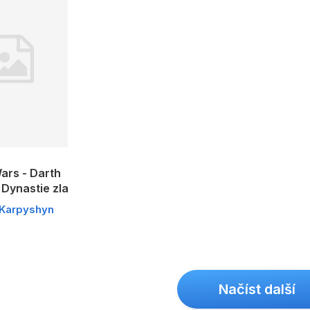
ars - Darth
 Dynastie zla
Karpyshyn
Načíst další