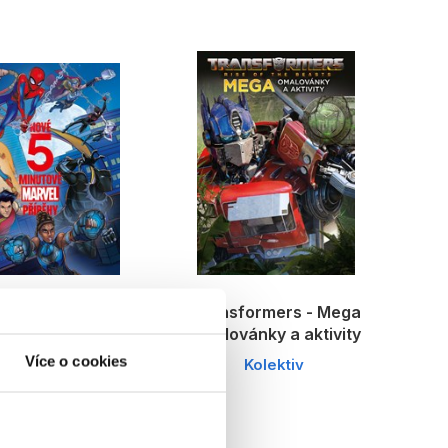
vé 5minutové
Transformers - Mega
rvel příběhy
omalovánky a aktivity
Více o cookies
Kolektiv
Kolektiv