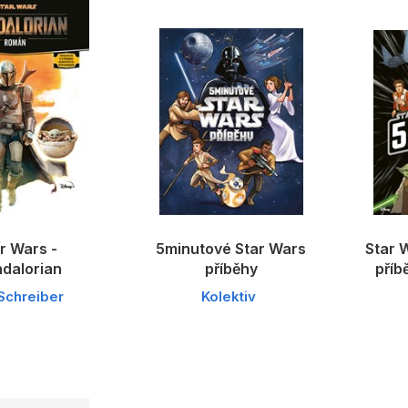
r Wars -
5minutové Star Wars
Star 
dalorian
příběhy
příb
Schreiber
Kolektiv