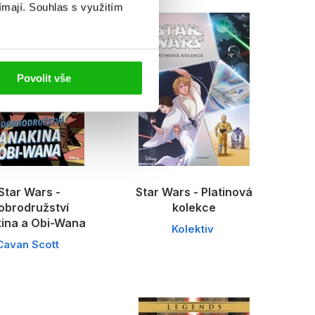
ímají.
Souhlas s využitím
Povolit vše
Star Wars -
Star Wars - Platinová
obrodružství
kolekce
ina a Obi-Wana
Kolektiv
Cavan Scott