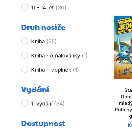
11 - 14 let
(
30
)
Druh nosiče
Kniha
(
55
)
Kniha - omalovánky
(
1
)
Kniha + doplněk
(
1
)
Vydání
Sta
Dobr
mladý
1. vydání
(
34
)
Příběhy
g
Dostupnost
K