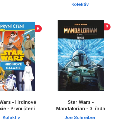
Kolektiv
B
B
Wars - Hrdinové
Star Wars -
xie - První čtení
Mandalorian - 3. řada
Kolektiv
Joe Schreiber