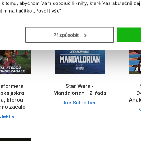
 k tomu, abychom Vám doporučili knihy, které Vás skutečně zaj
utím na tlačítko „Povolit vše“.
Přizpůsobit
nsformers
Star Wars -
ká jiskra -
Mandalorian - 2. řada
D
ra, kterou
Anak
Joe Schreiber
hno začalo
olektiv