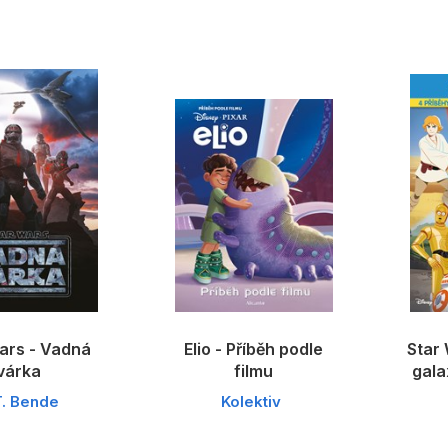
ars - Vadná
Elio - Příběh podle
Star 
várka
filmu
gala
T. Bende
Kolektiv