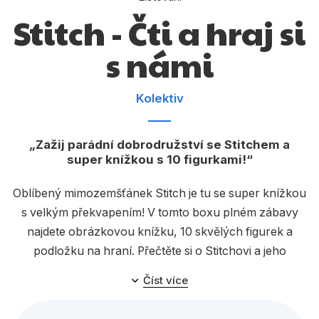
Dárkové publikace
Stitch - Čti a hraj si
Dárkové zboží
s námi
Hobby
Jazyky
Kolektiv
Kalendáře
Zažij parádní dobrodružství se Stitchem a
Komiks
super knížkou s 10 figurkami!
Křížovky
Oblíbený mimozemšťánek Stitch je tu se super knížkou
Kuchařky
s velkým překvapením! V tomto boxu plném zábavy
najdete obrázkovou knížku, 10 skvělých figurek a
Počítače
podložku na hraní. Přečtěte si o Stitchovi a jeho
Poezie
veselých příhodách, rozložte podložku a vymýšlejte
Číst více
vlastní dobrodružství o rošťákovi s dobrým srdcem,
Populárně - naučná pro dospělé
který nezkazí žádnou legraci.