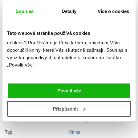
Datum vydání
04.08.2025
Souhlas
Detaily
Více o cookies
Formát
194x246 mm
Hmotnost
0,682 kg
Tato webová stránka používá cookies
Jazyk
čeština
cookies?
Používáme je třeba k tomu, abychom Vám
doporučili knihy, které Vás skutečně zajímají.
Souhlas s
Řady
Disney - Stitch
využitím jednotlivých dat udělíte kliknutím na tlačítko
Původní název
Disney - Stitch - My Busy
„Povolit vše“.
Book
Původní jazyk
angličtina
Povolit vše
EAN
9788025260746
Věk od
3
Přizpůsobit
Edice
Čti a hraj si s námi
Typ
Kniha