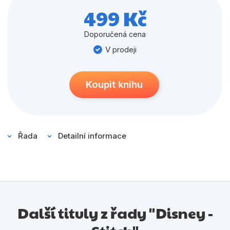
Populárně - naučné pro děti
499 Kč
Předškoláci
Doporučená cena
Příroda a zahrada
V prodeji
Společnost, politika
Umění a kultura
Koupit knihu
Výchova a pedagogika
Young adult
Řada
Detailní informace
Zdraví a životní styl
Všechny kategorie
Další tituly z řady "Disney -