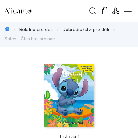
Vyhledávání
Beletrie pro děti
Dobrodružství pro děti
Stitch - Čti a hraj si s námi
Novinky
Připravujeme
Bestsellery
Tipy redakce
Beletrie pro děti
Beletrie pro dospělé
Listování