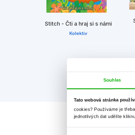
Stitch - Čti a hraj si s námi
cí knížka do
Kolektiv
lky
iv
Souhlas
Tato webová stránka použív
cookies?
Používáme je třeba
jednotlivých dat udělíte klikn