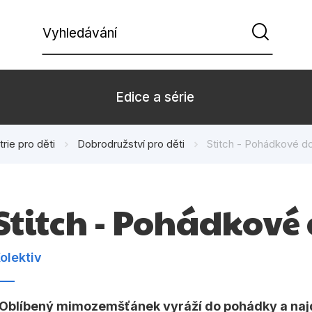
Vyhledávání
Edice a série
trie pro děti
Dobrodružství pro děti
Stitch - Pohádkové d
Beletrie pro děti
Beletrie pro
Dárkové zboží
Hobby
Stitch - Pohádkové
Kalendáře
Komiks
Kuchařky
Počítače
olektiv
Populárně - naučná pro
Populárně - 
dospělé
Oblíbený mimozemšťánek vyráží do pohádky a naj
Příroda a za