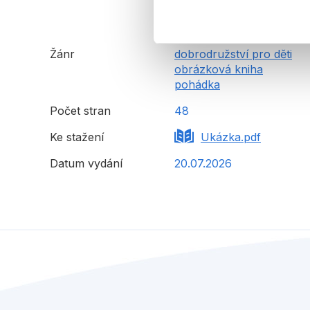
Žánr
dobrodružství pro děti
obrázková kniha
pohádka
Počet stran
48
Ke stažení
Ukázka.pdf
Datum vydání
20.07.2026