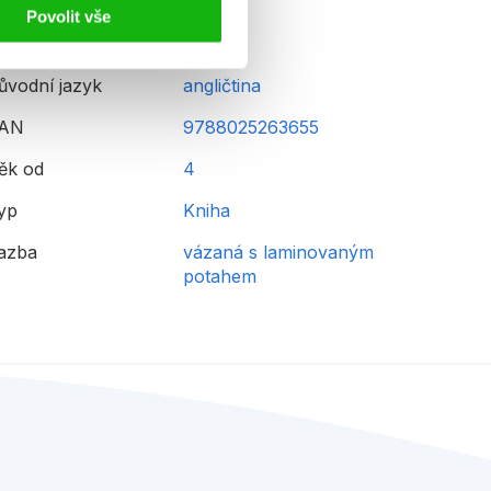
Povolit vše
ůvodní jazyk
angličtina
AN
9788025263655
ěk od
4
yp
Kniha
azba
vázaná s laminovaným
potahem