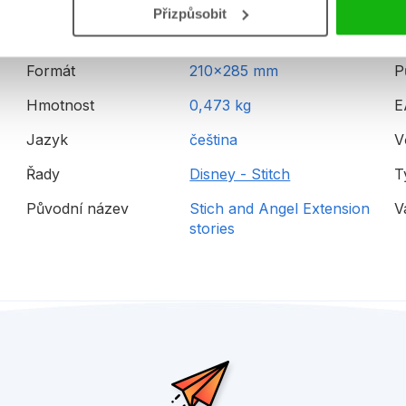
Přizpůsobit
Formát
210x285 mm
P
Hmotnost
0,473 kg
E
Jazyk
čeština
V
Řady
Disney - Stitch
T
Původní název
Stich and Angel Extension
V
stories