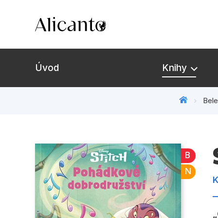
Úvod
Knihy
Bele
Novinky
Připravujeme
B
Bestsellery
N
K
Tipy redakce