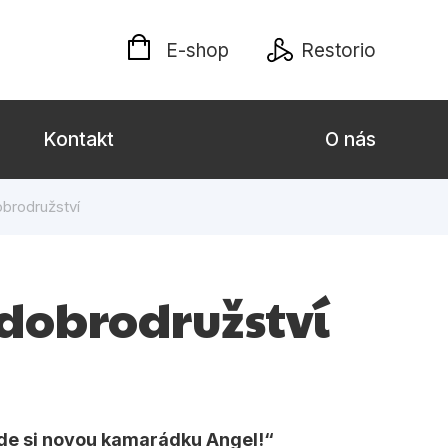
E-shop
Restorio
Kontakt
O nás
obrodružství
 dospělé
Dárkové publikace
Jazyky
 dobrodružství
Křížovky
Poezie
naučné pro děti
Předškoláci
de si novou kamarádku Angel!
hrada
Společnost, politika