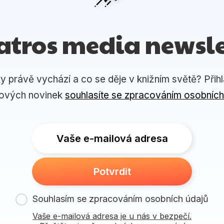
atros media newsle
ky právě vychází a co se děje v knižním světě? Přih
lových novinek
souhlasíte se zpracováním osobních
Vaše e-mailová adresa
Potvrdit
Souhlasím se zpracováním osobních údajů
Vaše e-mailová adresa je u nás v bezpečí.