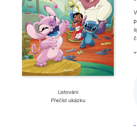
V
p
s
č
v
v
Listování
Přečíst ukázku