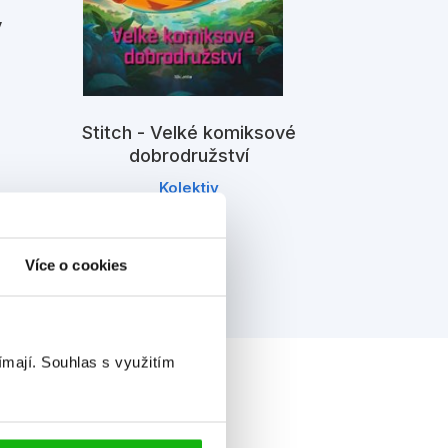
y
Stitch -
dob
K
Stitch - Velké komiksové
dobrodružství
Kolektiv
Více o cookies
ímají.
Souhlas s využitím