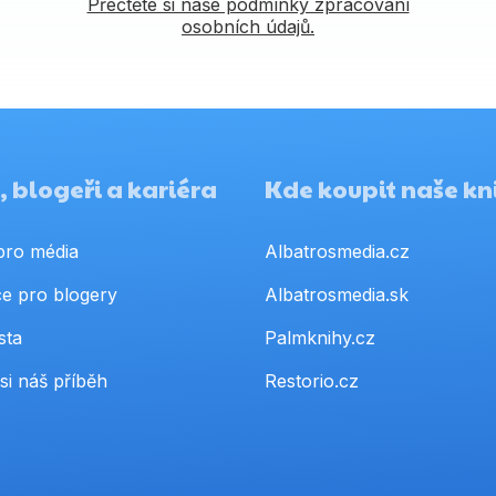
Přečtěte si naše podmínky zpracování
osobních údajů.
 blogeři a kariéra
Kde koupit naše kn
pro média
Albatrosmedia.cz
e pro blogery
Albatrosmedia.sk
sta
Palmknihy.cz
si náš příběh
Restorio.cz