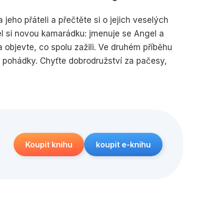
edagogika
Young adult
eho přáteli a přečtěte si o jejich veselých
l si novou kamarádku: jmenuje se Angel a
 objevte, co spolu zažili. Ve druhém příběhu
o pohádky. Chyťte dobrodružství za pačesy,
loupky a zjistěte, jaké skopičiny Stitch
Koupit knihu
koupit e-knihu