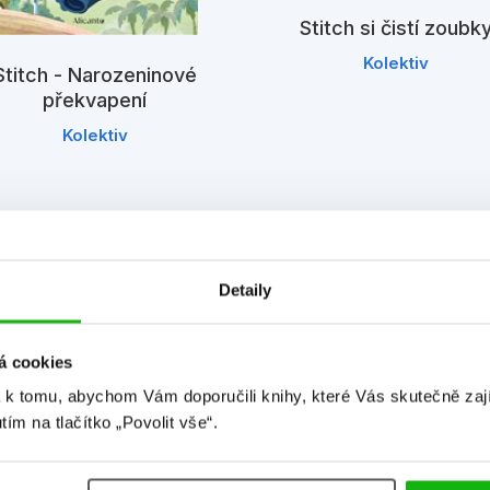
Stitch si čistí zoubk
Kolektiv
Stitch - Narozeninové
překvapení
Kolektiv
Detaily
á cookies
 k tomu, abychom Vám doporučili knihy, které Vás skutečně zaj
utím na tlačítko „Povolit vše“.
Detailní informace