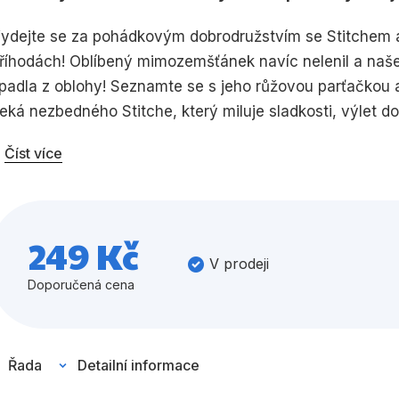
Umění a kultura
Výchova a p
ydejte se za pohádkovým dobrodružstvím se Stitchem a j
říhodách! Oblíbený mimozemšťánek navíc nelenil a naše
Zdraví a životní styl
padla z oblohy! Seznamte se s jeho růžovou parťačkou a
eká nezbedného Stitche, který miluje sladkosti, výlet d
ypravte se po boku roztomilého rošťáka do perníkové cha
Číst více
Všechny kategorie
ymyslel tentokrát.
249 Kč
V prodeji
Doporučená cena
Řada
Detailní informace