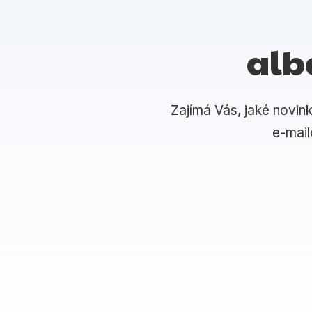
alb
Zajímá Vás, jaké novin
e-mai