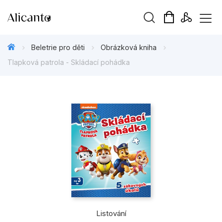
Vyhledávání
Beletrie pro děti
Obrázková kniha
Tlapková patrola - Skládací pohádka
Novinky
Připravujeme
Bestsellery
Tipy redakce
Beletrie pro děti
Beletrie pro dospělé
Listování