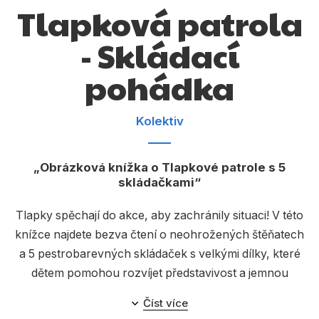
Dárkové publikace
Tlapková patrola
Dárkové zboží
- Skládací
Hobby
pohádka
Jazyky
Kalendáře
Kolektiv
Komiks
Obrázková knížka o Tlapkové patrole s 5
Křížovky
skládačkami
Kuchařky
Tlapky spěchají do akce, aby zachránily situaci! V této
Počítače
knížce najdete bezva čtení o neohrožených štěňatech
a 5 pestrobarevných skládaček s velkými dílky, které
Poezie
dětem pomohou rozvíjet představivost a jemnou
Populárně - naučná pro dospělé
motoriku.
Číst více