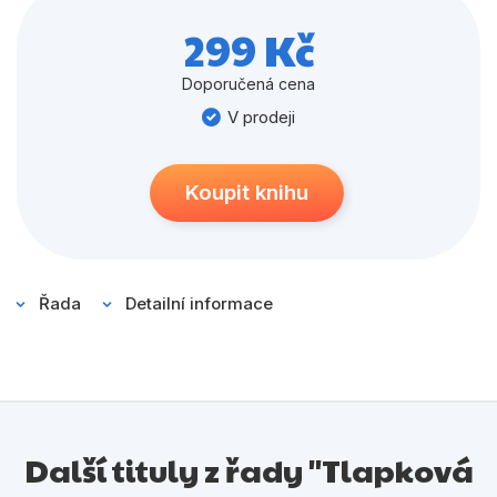
Populárně - naučné pro děti
kreslení, hledání rozdílů a mnoho dalšího.
299 Kč
Předškoláci
Doporučená cena
Příroda a zahrada
V prodeji
Společnost, politika
Umění a kultura
Koupit knihu
Výchova a pedagogika
Young adult
Řada
Detailní informace
Zdraví a životní styl
Všechny kategorie
Další tituly z řady "Tlapková