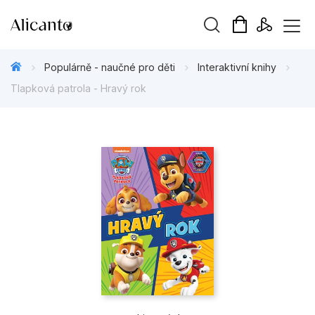
Vyhledávání
Populárně - naučné pro děti
Interaktivní knihy
Tlapková patrola - Hravý rok
Novinky
Připravujeme
Bestsellery
Tipy redakce
Beletrie pro děti
Beletrie pro dospělé