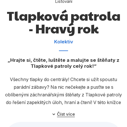
Listování
Dárkové publikace
Tlapková patrola
Dárkové zboží
- Hravý rok
Hobby
Jazyky
Kolektiv
Kalendáře
Komiks
Hrajte si, čtěte, luštěte a malujte se štěňaty z
Tlapkové patroly celý rok!
Křížovky
Všechny tlapky do centrály! Chcete si užít spoustu
Kuchařky
parádní zábavy? Na nic nečekejte a pusťte se s
Počítače
oblíbenými záchranářskými štěňaty z Tlapkové patroly
do řešení zapeklitých úloh, hraní a čtení! V této knížce
Poezie
najdete hádanky, úkoly a příběhy a potkáte přitom
Číst více
Populárně - naučná pro dospělé
všechny svoje oblíbené tlapky! Vyražte po boku
animovaných hrdinů do akce a trénujte s nimi počítání,