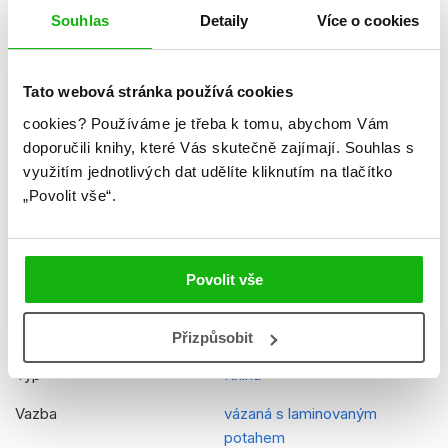
Souhlas
Detaily
Více o cookies
Formát
215x285 mm
Hmotnost
0,472 kg
Tato webová stránka používá cookies
Jazyk
čeština
cookies?
Používáme je třeba k tomu, abychom Vám
Řady
Tlapková patrola
doporučili knihy, které Vás skutečně zajímají.
Souhlas s
využitím jednotlivých dat udělíte kliknutím na tlačítko
Původní název
PAW Patrol - Annual 2024
„Povolit vše“.
Původní jazyk
angličtina
Překladatel
Lucie Jiránková
Povolit vše
EAN
9788025259009
Věk od
5
Přizpůsobit
Typ
Kniha
Vazba
vázaná s laminovaným
potahem