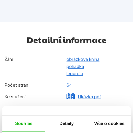
Detailní informace
Žánr
obrázková kniha
pohádka
leporelo
Počet stran
64
Ke stažení
Ukázka.pdf
Datum vydání
14.10.2019
Formát
210x285 mm
Souhlas
Detaily
Více o cookies
Hmotnost
0,451 kg