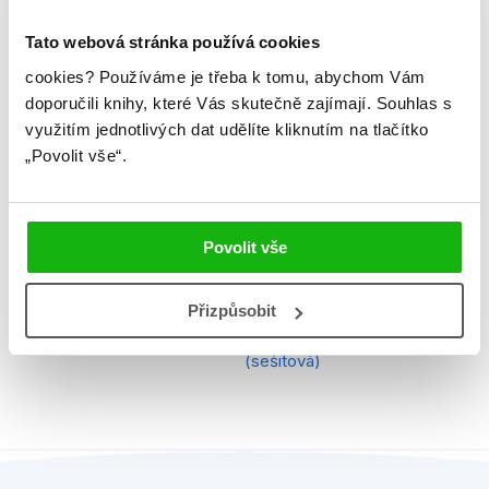
Jazyk
čeština
Tato webová stránka používá cookies
cookies?
Používáme je třeba k tomu, abychom Vám
Řady
Tlapková patrola
doporučili knihy, které Vás skutečně zajímají.
Souhlas s
Původní název
Paw Patrol - Spass Set
využitím jednotlivých dat udělíte kliknutím na tlačítko
„Povolit vše“.
Původní jazyk
němčina
EAN
8594063859597
Povolit vše
Věk od
3
Typ
Kniha - omalovánky
Přizpůsobit
Vazba
brožovaná, šitá 2 skobkami
(sešitová)