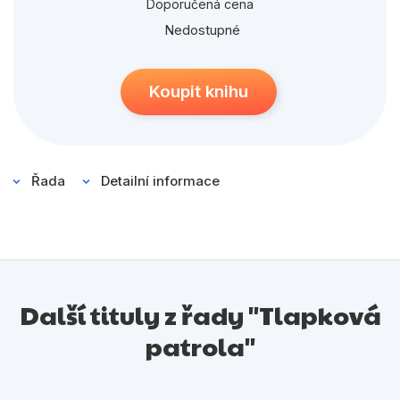
Populárně - naučné pro děti
Doporučená cena
Nedostupné
Předškoláci
Příroda a zahrada
Koupit knihu
Společnost, politika
Umění a kultura
Výchova a pedagogika
Řada
Detailní informace
Young adult
Zdraví a životní styl
Další tituly z řady "Tlapková
Všechny kategorie
patrola"