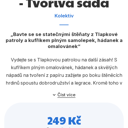
- Tvořivá sada
Dárkové publikace
Dárkové zboží
Kolektiv
Hobby
Bavte se se statečnými štěňaty z Tlapkové
Jazyky
patroly a kufříkem plným samolepek, hádanek a
omalovánek
Kalendáře
Komiks
Vydejte se s Tlapkovou patrolou na další zásah! S
kufříkem plným omalovánek, hádanek a skvělých
Křížovky
nápadů na tvoření z papíru zažijete po boku štěněcích
Kuchařky
hrdinů spoustu dobrodružství a legrace. Kromě toho v
něm najdete i senzační tlapkosamolepky a obrovský
Počítače
Číst více
plakát na zeď.
Poezie
249 Kč
Populárně - naučná pro dospělé