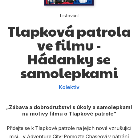
Dárkové publikace
Dárkové zboží
Listování
Tlapková patrola
Hobby
ve filmu -
Jazyky
Kalendáře
Hádanky se
Komiks
samolepkami
Křížovky
Kolektiv
Kuchařky
Počítače
Zábava a dobrodružství s úkoly a samolepkami
Poezie
na motivy filmu o Tlapkové patrole
Populárně - naučná pro dospělé
Přidejte se k Tlapkové patrole na jejich nové vzrušující
misi... v Adventure City! Pomozte Chaseovi v pátrání