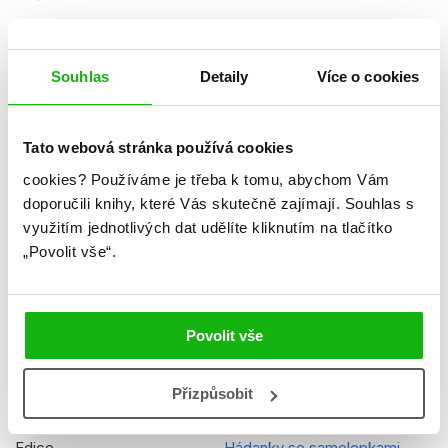
Ke stažení
Ukázka.pdf
Datum vydání
27.09.2021
Souhlas
Detaily
Více o cookies
Formát
210x297 mm
Tato webová stránka používá cookies
Hmotnost
0,122 kg
cookies?
Používáme je třeba k tomu, abychom Vám
Jazyk
čeština
doporučili knihy, které Vás skutečně zajímají.
Souhlas s
využitím jednotlivých dat udělíte kliknutím na tlačítko
Řady
Tlapková patrola
„Povolit vše“.
Původní název
Paw Patrol Movie Activity
EGM21GLO0122
Původní jazyk
angličtina
Povolit vše
EAN
8594050432116
Přizpůsobit
Věk od
4
Edice
Hádanky se samolepkami