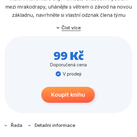
Populárně - naučné pro děti
mezi mrakodrapy, uhánějte s větrem o závod na novou
Předškoláci
základnu, navrhněte si vlastní odznak člena týmu
tlapek a užijte si spoustu zábavy s hravými úkoly a
Příroda a zahrada
Číst více
samolepkami na motivy filmu o Tlapkové patrole!
Společnost, politika
Umění a kultura
99 Kč
Výchova a pedagogika
Doporučená cena
Young adult
V prodeji
Zdraví a životní styl
Koupit knihu
Všechny kategorie
Řada
Detailní informace