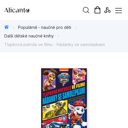
Vyhledávání
Populárně - naučné pro děti
Další dětské naučné knihy
Tlapková patrola ve filmu - Hádanky se samolepkami
Novinky
Připravujeme
Bestsellery
Tipy redakce
Beletrie pro děti
Beletrie pro dospělé