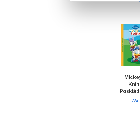
H
Mickey
Knih
Posklád
Wal