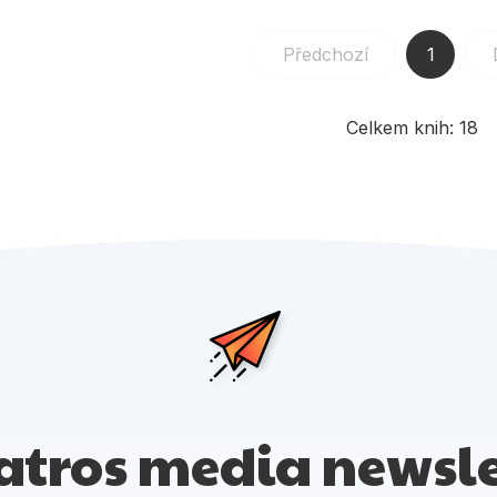
Předchozí
1
Celkem knih:
18
atros media newsle