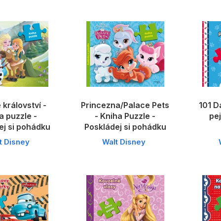
království -
Princezna/Palace Pets
101 D
a puzzle -
- Kniha Puzzle -
pe
ej si pohádku
Poskládej si pohádku
t Disney
Walt Disney