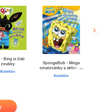
edagogika
Young adult
- Bing si čistí
SpongeBob - Mega
zoubky
Stitch - Sv
omalovánky a aktivity -
Kolektiv
po
Život je pohoda
Kolektiv
Ko
y