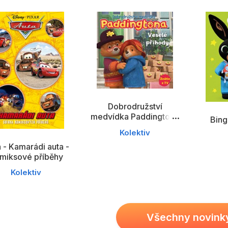
Umění a kultura
Výchova a p
Zdraví a životní styl
Všechny kategorie
Dobrodružství
medvídka Paddingtona
Bing 
- Veselé příhody
Kolektiv
 - Kamarádi auta -
miksové příběhy
Kolektiv
Všechny novink