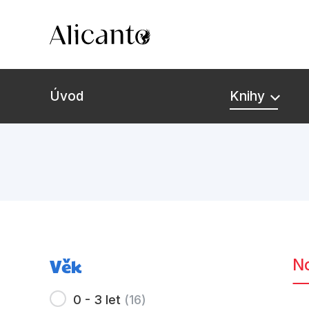
Úvod
Knihy
Novinky
Připravujeme
Bestsellery
Věk
N
Tipy redakce
0 - 3 let
(
16
)