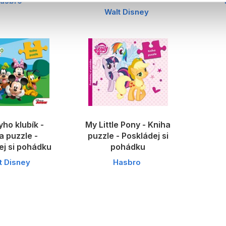
asbro
Walt Disney
ho klubík -
My Little Pony - Kniha
a puzzle -
puzzle - Poskládej si
ej si pohádku
pohádku
t Disney
Hasbro