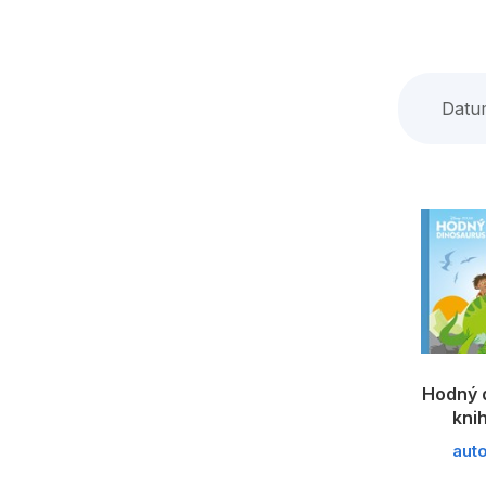
Datu
Hodný 
kni
aut