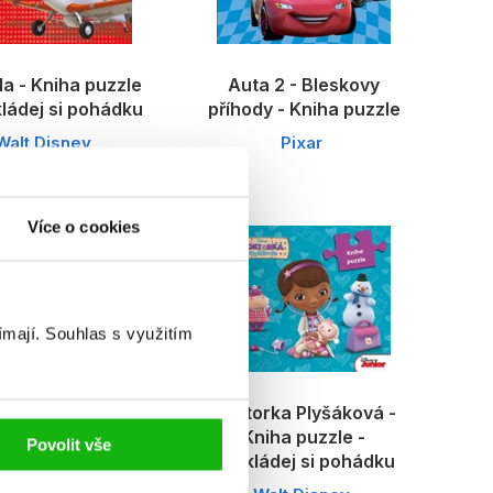
la - Kniha puzzle
Auta 2 - Bleskovy
kládej si pohádku
příhody - Kniha puzzle
Walt Disney
Pixar
Více o cookies
ímají.
Souhlas s využitím
e První - Kniha
Doktorka Plyšáková -
e - Poskládej si
Kniha puzzle -
Povolit vše
pohádku
Poskládej si pohádku