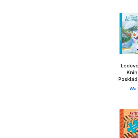
Ledové 
Knih
Posklád
Wal