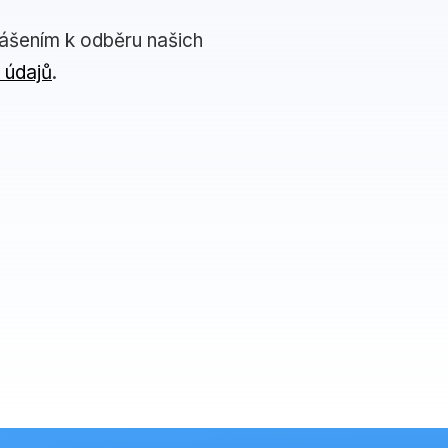
lášením k odběru našich
 údajů
.