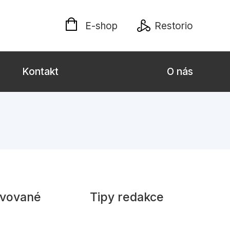
E-shop
Restorio
Kontakt
O nás
 dospělé
Dárkové publikace
Jazyky
Křížovky
Poezie
avované
Tipy redakce
naučné pro děti
Předškoláci
hrada
Společnost, politika