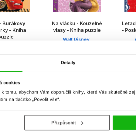
- Burákovy
Na vlásku - Kouzelné
Letad
rky - Kniha
vlasy - Kniha puzzle
- Pos
puzzle
Walt Disney
Pixar
Detaily
%
á cookies
 k tomu, abychom Vám doporučili knihy, které Vás skutečně zaj
utím na tlačítko „Povolit vše“.
e Pony - Kniha
Jake a piráti ze Země
Sofi
 Poskládej si
Nezemě - Kniha
puzzl
Přizpůsobit
ohádku
puzzle - Poskládej si
pohádku