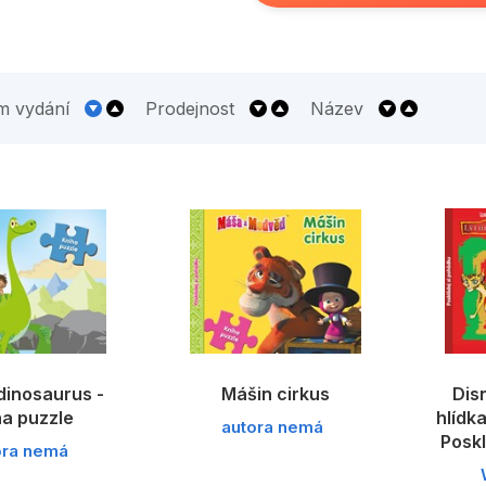
m vydání
Prodejnost
Název
dinosaurus -
Mášin cirkus
Disn
ha puzzle
hlídka
autora nemá
Poskl
ora nemá