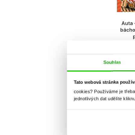
Auta 
bácho
Souhlas
Tato webová stránka použív
cookies?
Používáme je třeba
jednotlivých dat udělíte klikn
My Littl
puzzle -
p