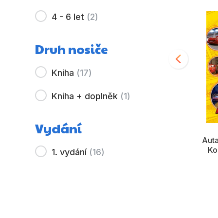
4 - 6 let
(
2
)
Druh nosiče
Kniha
(
17
)
Kniha + doplněk
(
1
)
Vydání
Stitch - Pohádkové
Squishmallows -
Auta
dobrodružství
Squishy deník
Ko
1. vydání
(
16
)
Kolektiv
Kolektiv