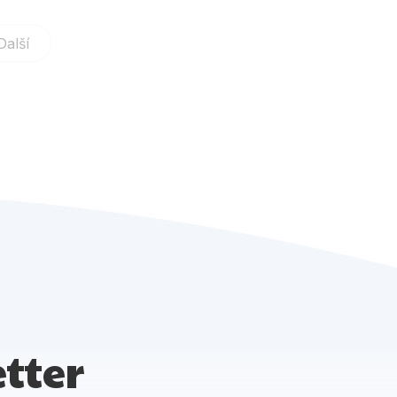
Další
tter