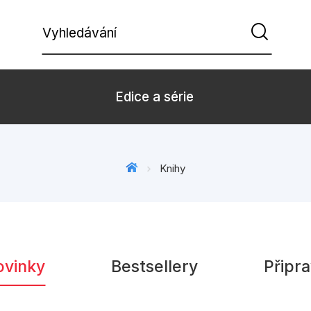
Vyhledávání
Edice a série
Beletrie pro děti
Beletrie pro
Knihy
Dárkové zboží
Hobby
Kalendáře
Komiks
Kuchařky
Počítače
ovinky
Bestsellery
Připr
Populárně - naučná pro
Populárně - 
dospělé
Příroda a za