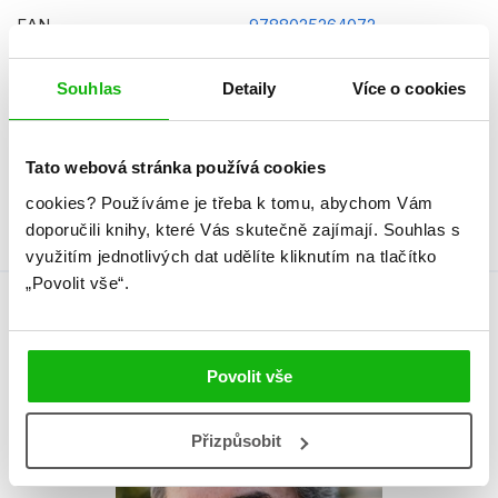
EAN
9788025264072
Věk od
10
Souhlas
Detaily
Více o cookies
Typ
Kniha
Vazba
vázaná s laminovaným
Tato webová stránka používá cookies
potahem
cookies?
Používáme je třeba k tomu, abychom Vám
doporučili knihy, které Vás skutečně zajímají.
Souhlas s
využitím jednotlivých dat udělíte kliknutím na tlačítko
„Povolit vše“.
Autor knihy
Povolit vše
Přizpůsobit