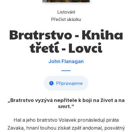
Dárkové publikace
Listování
Dárkové zboží
Přečíst ukázku
Hobby
Bratrstvo - Kniha
Jazyky
třetí - Lovci
Kalendáře
Komiks
John Flanagan
Křížovky
Připravujeme
i
Kuchařky
Počítače
Bratrstvo vyzývá nepřítele k boji na život a na
smrt.
Poezie
Populárně - naučná pro dospělé
Hal a jeho bratrstvo Volavek pronásledují piráta
Zavaka, hnaní touhou získat zpět andomal, posvátný