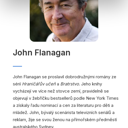
John Flanagan
John Flanagan se proslavil dobrodružnými romány ze
sérií
Hraničářův učeň
a
Bratrstvo
. Jeho knihy
vycházejí ve více než stovce zemí, pravidelně se
objevují v žebříčku bestsellerů podle New York Times
a získaly řadu nominací a cen za literaturu pro děti a
mládež. John, bývalý scenárista televizních seriálů a
reklam, žije se svou ženou na přímořském předměstí
australského Sydney.