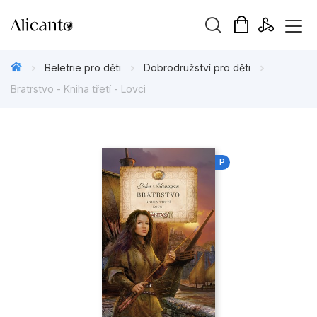
Vyhledávání
Beletrie pro děti
Dobrodružství pro děti
Bratrstvo - Kniha třetí - Lovci
Novinky
P
Připravujeme
Bestsellery
Tipy redakce
Beletrie pro děti
Beletrie pro dospělé