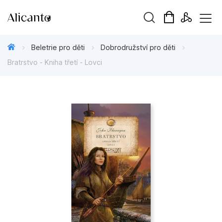
Vyhledávání
Beletrie pro děti
Dobrodružství pro děti
Bratrstvo - Kniha třetí - Lovci
Novinky
Připravujeme
Bestsellery
Tipy redakce
Beletrie pro děti
Beletrie pro dospělé