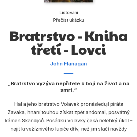
Dárkové publikace
Listování
Dárkové zboží
Přečíst ukázku
Hobby
Bratrstvo - Kniha
Jazyky
třetí - Lovci
Kalendáře
Komiks
John Flanagan
Křížovky
Bratrstvo vyzývá nepřítele k boji na život a na
Kuchařky
smrt.
Počítače
Hal a jeho bratrstvo Volavek pronásledují piráta
Poezie
Zavaka, hnaní touhou získat zpět andomal, posvátný
kámen Skandijců. Posádku Volavky čeká nelehký úkol –
Populárně - naučná pro dospělé
najít krvežíznivého lupiče dřív, než jim stačí navždy