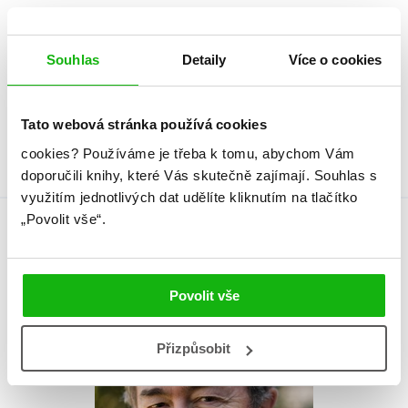
Věk od
10
Souhlas
Detaily
Více o cookies
Typ
Kniha
Vazba
vázaná s laminovaným
potahem
Tato webová stránka používá cookies
cookies?
Používáme je třeba k tomu, abychom Vám
doporučili knihy, které Vás skutečně zajímají.
Souhlas s
využitím jednotlivých dat udělíte kliknutím na tlačítko
„Povolit vše“.
Autor knihy
Povolit vše
Přizpůsobit