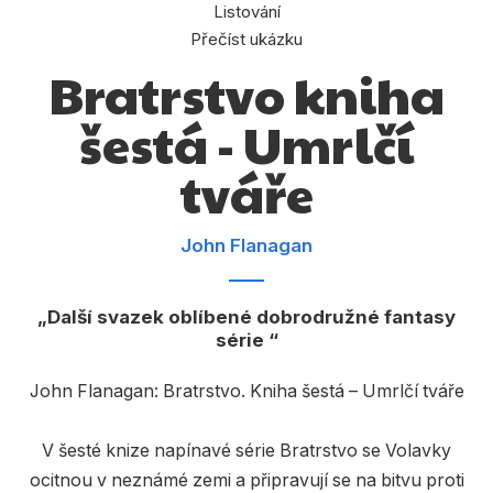
Dárkové publikace
Listování
Přečíst ukázku
Dárkové zboží
Bratrstvo kniha
Hobby
šestá - Umrlčí
Jazyky
tváře
Kalendáře
Komiks
John Flanagan
Křížovky
Další svazek oblíbené dobrodružné fantasy
Kuchařky
série
Počítače
John Flanagan: Bratrstvo. Kniha šestá – Umrlčí tváře
Poezie
Populárně - naučná pro dospělé
V šesté knize napínavé série Bratrstvo se Volavky
ocitnou v neznámé zemi a připravují se na bitvu proti