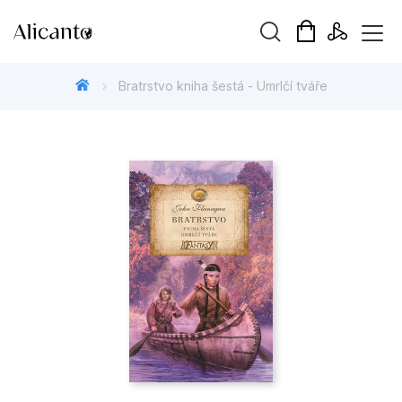
Vyhledávání
Bratrstvo kniha šestá - Umrlčí tváře
Novinky
Připravujeme
Bestsellery
Tipy redakce
Beletrie pro děti
Beletrie pro dospělé