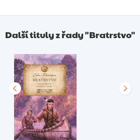
nepřítel blíží, Volavky se rozhodnou, že své nové
přátele nenechají na holičkách a pomohou jim nájezd
odrazit.
Další tituly z řady "Bratrstvo"