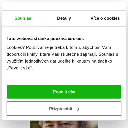
Věk od
10
Souhlas
Detaily
Více o cookies
Typ
Kniha
Vazba
vázaná s laminovaným
potahem
Tato webová stránka používá cookies
cookies?
Používáme je třeba k tomu, abychom Vám
doporučili knihy, které Vás skutečně zajímají.
Souhlas s
využitím jednotlivých dat udělíte kliknutím na tlačítko
„Povolit vše“.
Autor knihy
Povolit vše
Přizpůsobit