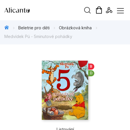
Vyhledávání
Beletrie pro děti
Obrázková kniha
Medvídek Pú - 5minutové pohádky
Novinky
B
D
Připravujeme
Bestsellery
Tipy redakce
Beletrie pro děti
Beletrie pro dospělé
Listování