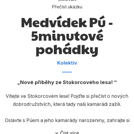
Dárkové publikace
Přečíst ukázku
Dárkové zboží
Medvídek Pú -
Hobby
5minutové
Jazyky
pohádky
Kalendáře
Komiks
Kolektiv
Křížovky
Nové příběhy ze Stokorcového lesa!
Kuchařky
Vítejte ve Stokorcovém lese! Pojďte si přečíst o nových
Počítače
dobrodružstvích, která tady naši kamarádi zažili.
Poezie
Oslavte s Púem a jeho kamarády narozeniny, zahrajte si
Populárně - naučná pro dospělé
s Klokánkem, rozveselte Králíčka, přestěhujte se s
Číst více