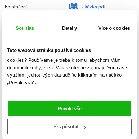
Ke stažení
Ukázka.pdf
Datum vydání
22.09.2025
Souhlas
Detaily
Více o cookies
Formát
210x270 mm
Hmotnost
0,859 kg
Tato webová stránka používá cookies
Jazyk
čeština
cookies?
Používáme je třeba k tomu, abychom Vám
Řady
Disney - Medvídek Pú
doporučili knihy, které Vás skutečně zajímají.
Souhlas s
využitím jednotlivých dat udělíte kliknutím na tlačítko
Původní název
Winnie the Pooh - 5-Minute
„Povolit vše“.
Stories
Původní jazyk
angličtina
Povolit vše
Překladatel
Petra Vichrová
EAN
9788025262313
Přizpůsobit
Věk od
4