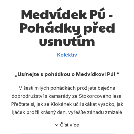
Dárkové publikace
Medvídek Pú -
Dárkové zboží
Pohádky před
Hobby
usnutím
Jazyky
Kalendáře
Kolektiv
Komiks
Usínejte s pohádkou o Medvídkovi Pú!
Křížovky
Kuchařky
V šesti milých pohádkách prožijete báječná
dobrodružství s kamarády ze Stokorcového lesa.
Počítače
Přečtete si, jak se Klokánek učil skákat vysoko, jak
Poezie
Ijáček prožil krásný den, vyřešíte záhadu zmizelé
zeleniny z Králíčkovy zahrádky, zahrajete si pěknou
Populárně - naučná pro dospělé
Číst více
hru na laskavost, prožijete pěkný letní den s Púem a