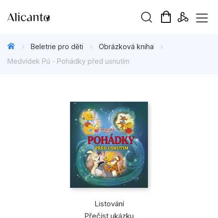
Vyhledávání
Beletrie pro děti
Obrázková kniha
Medvídek Pú - Pohádky před usnutím
Novinky
Připravujeme
Bestsellery
Tipy redakce
Beletrie pro děti
Beletrie pro dospělé
Listování
Přečíst ukázku