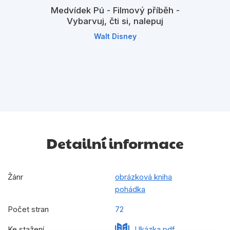
Medvídek Pú - Filmový příběh -
Vybarvuj, čti si, nalepuj
Walt Disney
Detailní informace
Žánr
obrázková kniha
pohádka
Počet stran
72
Ke stažení
Ukázka.pdf