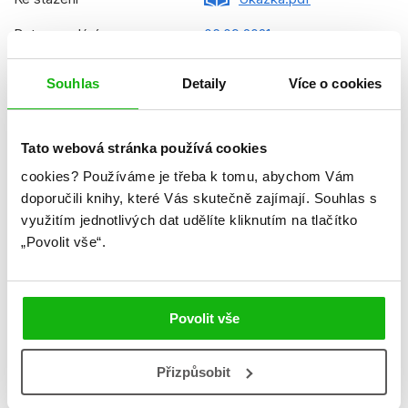
Datum vydání
06.09.2021
Formát
200x223 mm
Souhlas
Detaily
Více o cookies
Hmotnost
0,42 kg
Jazyk
čeština
Tato webová stránka používá cookies
Řady
Disney - Medvídek Pú
cookies?
Používáme je třeba k tomu, abychom Vám
doporučili knihy, které Vás skutečně zajímají.
Souhlas s
Původní název
Winnie the Pooh My First
využitím jednotlivých dat udělíte kliknutím na tlačítko
Bedtime Storybook
„Povolit vše“.
EGM21GLO0130
Původní jazyk
angličtina
Povolit vše
Překladatel
Petra Vichrová
EAN
9788025249826
Přizpůsobit
Věk od
6