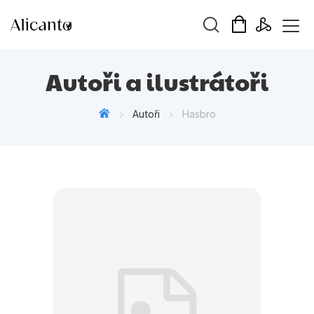
Vyhledávání
Autoři a ilustrátoři
Autoři
Hasbro
Novinky
Připravujeme
Bestsellery
Tipy redakce
Beletrie pro děti
Beletrie pro dospělé