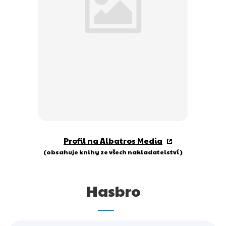
Dárkové publikace
Dárkové zboží
Hobby
Jazyky
Kalendáře
Komiks
Křížovky
Profil na Albatros Media
Kuchařky
(obsahuje knihy ze všech nakladatelství)
Počítače
Hasbro
Poezie
Populárně - naučná pro dospělé