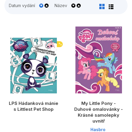
Populárně - naučné pro děti
Datum vydání
Název
Předškoláci
Příroda a zahrada
Společnost, politika
%
Umění a kultura
Výchova a pedagogika
Young adult
Zdraví a životní styl
LPS Hádanková mánie
My Little Pony -
Všechny kategorie
s Littlest Pet Shop
Duhové omalovánky -
Krásné samolepky
uvnitř
Hasbro