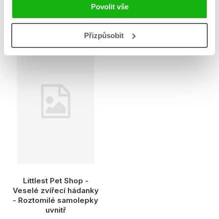
roční období
pohádku
Povolit vše
Hasbro
Hasbro
Přizpůsobit
Littlest Pet Shop -
Veselé zvířecí hádanky
- Roztomilé samolepky
uvnitř