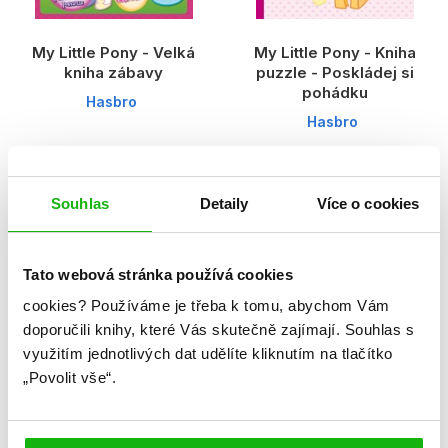
My Little Pony - Velká
My Little Pony - Kniha
kniha zábavy
puzzle - Poskládej si
pohádku
Hasbro
Hasbro
Souhlas
Detaily
Více o cookies
Tato webová stránka používá cookies
cookies?
Používáme je třeba k tomu, abychom Vám
doporučili knihy, které Vás skutečně zajímají.
Souhlas s
využitím jednotlivých dat udělíte kliknutím na tlačítko
„Povolit vše“.
Littlest Pet Shop -
My Little Pony - Kniha
Vybarvi můj svět! Čtyři
puzzle - Poskládej si