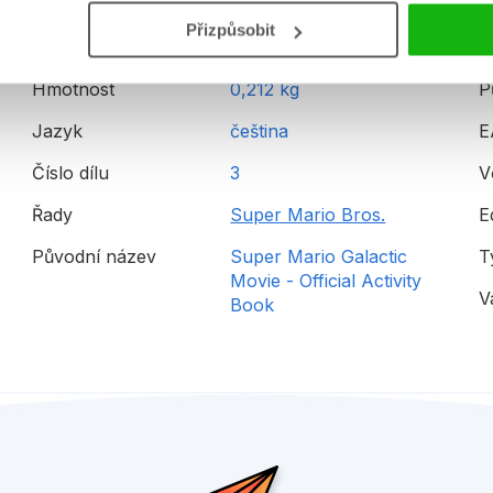
Přizpůsobit
Hmotnost
0,212 kg
P
Jazyk
čeština
E
Číslo dílu
3
V
Řady
Super Mario Bros.
E
Původní název
Super Mario Galactic
T
Movie - Official Activity
V
Book