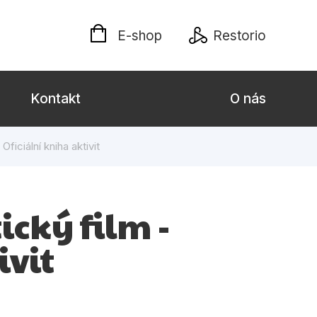
E-shop
Restorio
Kontakt
O nás
Oficiální kniha aktivit
 dospělé
Dárkové publikace
Jazyky
cký film -
Křížovky
ivit
Poezie
naučné pro děti
Předškoláci
hrada
Společnost, politika