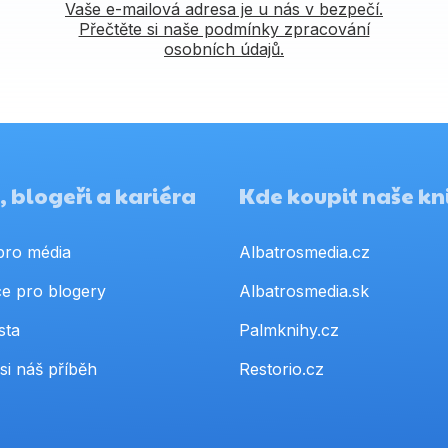
Vaše e-mailová adresa je u nás v bezpečí.
Přečtěte si naše podmínky zpracování
osobních údajů.
 blogeři a kariéra
Kde koupit naše kn
pro média
Albatrosmedia.cz
e pro blogery
Albatrosmedia.sk
sta
Palmknihy.cz
si náš příběh
Restorio.cz