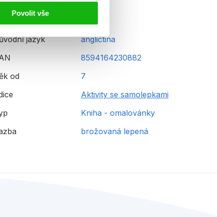
Povolit vše
ůvodní jazyk
angličtina
AN
8594164230882
ěk od
7
dice
Aktivity se samolepkami
yp
Kniha - omalovánky
azba
brožovaná lepená