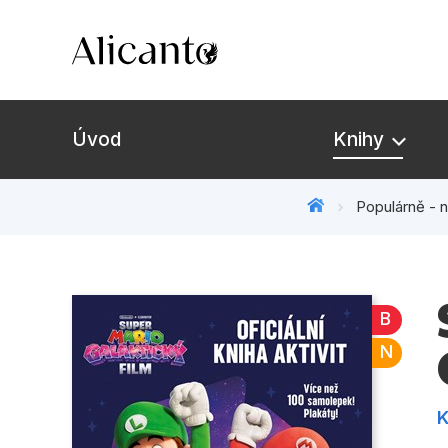
Úvod
Knihy
Populárně - n
Novinky
Připravujeme
B
Bestsellery
N
Tipy redakce
K