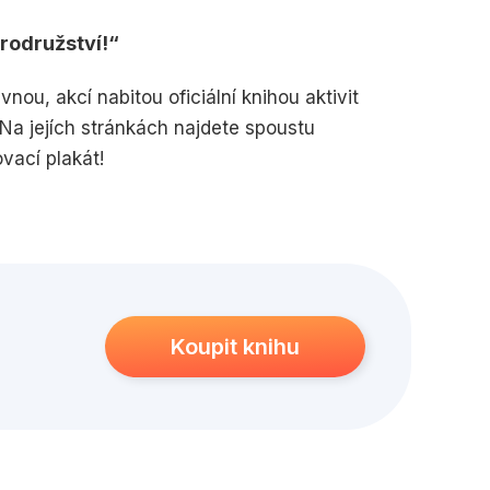
edagogika
Young adult
rodružství!
ou, akcí nabitou oficiální knihou aktivit
 Na jejích stránkách najdete spoustu
vací plakát!
Koupit knihu