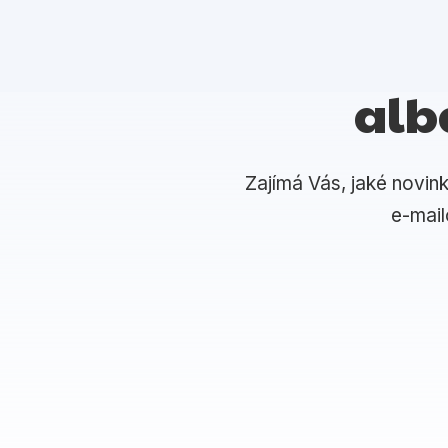
alb
Zajímá Vás, jaké novin
e-mai