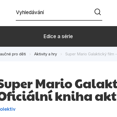
Vyhledávání
Edice a série
aučné pro děti
Aktivity a hry
Super Mario Galaktický film - 
Beletrie pro děti
Beletrie pro
Dárkové zboží
Hobby
Super Mario Galakti
Kalendáře
Komiks
Oficiální kniha akt
Kuchařky
Počítače
Populárně - naučná pro
Populárně - 
dospělé
olektiv
Příroda a za