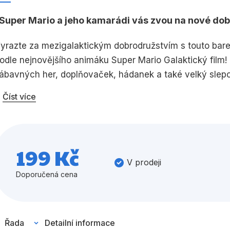
Umění a kultura
Výchova a p
Super Mario a jeho kamarádi vás zvou na nové dob
Zdraví a životní styl
yrazte za mezigalaktickým dobrodružstvím s touto barevn
odle nejnovějšího animáku Super Mario Galaktický film!
ábavných her, doplňovaček, hádanek a také velký slepo
Všechny kategorie
Číst více
199 Kč
V prodeji
Doporučená cena
Řada
Detailní informace