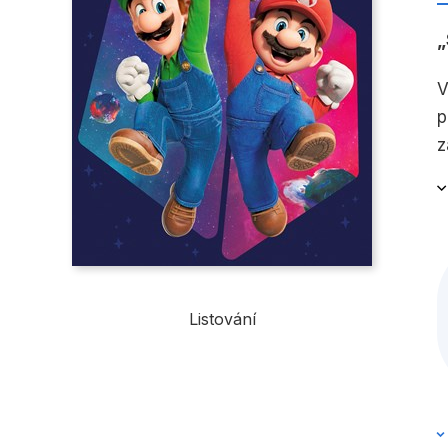
V
p
z
Listování