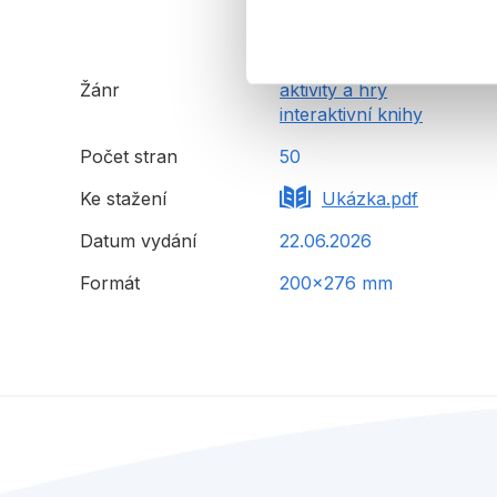
Žánr
aktivity a hry
interaktivní knihy
Počet stran
50
Ke stažení
Ukázka.pdf
Datum vydání
22.06.2026
Formát
200x276 mm