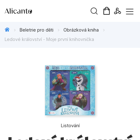
Vyhledávání
Beletrie pro děti
Obrázková kniha
Ledové království - Moje první knihovnička
Novinky
Připravujeme
Bestsellery
Tipy redakce
Beletrie pro děti
Listování
Beletrie pro dospělé