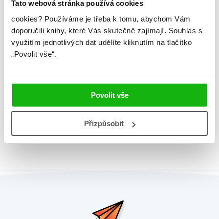
Tato webová stránka používá cookies
Řady
Disney - Ledové království
cookies?
Používáme je třeba k tomu, abychom Vám
doporučili knihy, které Vás skutečně zajímají.
Souhlas s
Původní název
4 Books in a Box
využitím jednotlivých dat udělíte kliknutím na tlačítko
„Povolit vše“.
Původní jazyk
angličtina
EAN
9788025238851
Věk od
3
Povolit vše
Edice
Moje první knihovnička
Přizpůsobit
Typ
Kniha