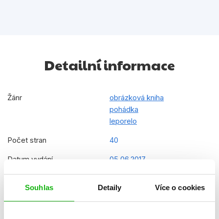
Detailní informace
Žánr
obrázková kniha
pohádka
leporelo
Počet stran
40
Datum vydání
05.06.2017
Formát
295x295 mm
Souhlas
Detaily
Více o cookies
Hmotnost
0,69 kg
Jazyk
čeština