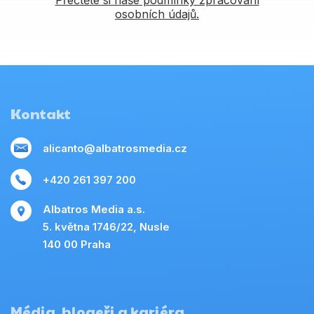
Přečtěte si naše podmínky zpracování
osobních údajů.
Kontakt
alicanto@albatrosmedia.cz
+420 261 397 200
Albatros Media a.s.
5. května 1746/22, Nusle
140 00 Praha
Média, blogeři a kariéra