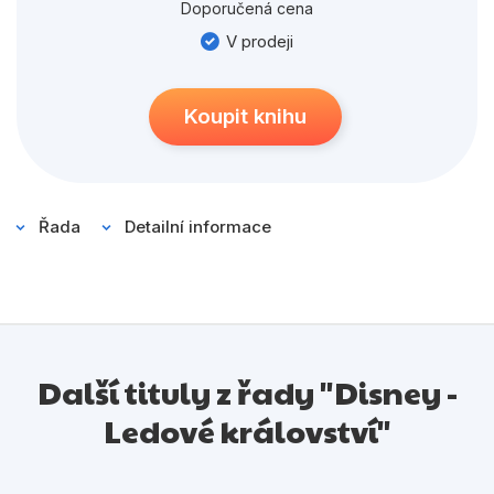
Populárně - naučné pro děti
Doporučená cena
V prodeji
Předškoláci
Příroda a zahrada
Koupit knihu
Společnost, politika
Umění a kultura
Výchova a pedagogika
Řada
Detailní informace
Young adult
Zdraví a životní styl
Další tituly z řady "Disney -
Všechny kategorie
Ledové království"