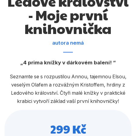
Ledové království
Dárkové publikace
- Moje první
Dárkové zboží
knihovnička
Hobby
Jazyky
autora nemá
Kalendáře
4 prima knížky v dárkovém balení!
Komiks
Křížovky
Seznamte se s rozpustilou Annou, tajemnou Elsou,
veselým Olafem a rozvážným Kristoffem, hrdiny z
Kuchařky
Ledového království. Čtyři malé knížky v praktické
Počítače
krabici vytvoří základ vaší první knihovničky!
Poezie
299 Kč
Populárně - naučná pro dospělé