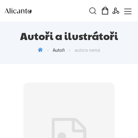
Vyhledávání
Autoři a ilustrátoři
Autoři
autora nemá
Novinky
Připravujeme
Bestsellery
Tipy redakce
Beletrie pro děti
Beletrie pro dospělé