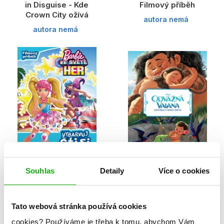
in Disguise - Kde
Filmový příběh
Crown City ožívá
autora nemá
autora nemá
Souhlas
Detaily
Více o cookies
Barbie ve světě her
Odvážná Vaiana –
Vybarvuj, čti si, nalepuj
Legenda o konci světa
- Filmový příběh
autora nemá
Tato webová stránka používá cookies
autora nemá
cookies?
Používáme je třeba k tomu, abychom Vám