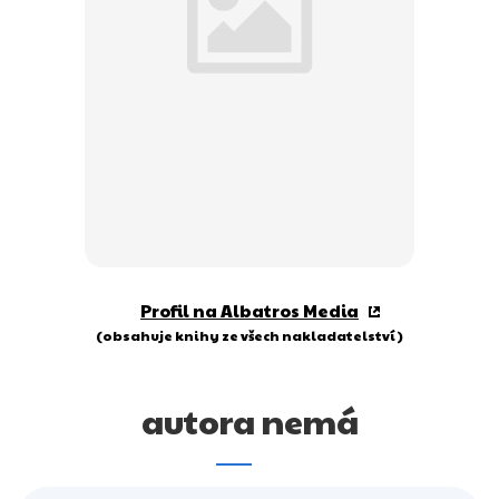
Dárkové publikace
Dárkové zboží
Hobby
Jazyky
Kalendáře
Komiks
Křížovky
Profil na Albatros Media
Kuchařky
(obsahuje knihy ze všech nakladatelství)
Počítače
autora nemá
Poezie
Populárně - naučná pro dospělé