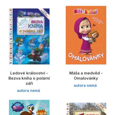
Ledové království -
Máša a medvěd -
Bezva kniha o polární
Omalovánky
záři
autora nemá
autora nemá