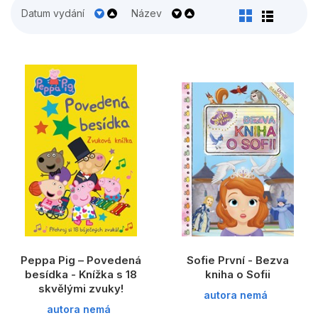
Populárně - naučné pro děti
Datum vydání
Název
Předškoláci
Příroda a zahrada
Společnost, politika
Umění a kultura
Výchova a pedagogika
Young adult
Zdraví a životní styl
Všechny kategorie
Peppa Pig – Povedená
Sofie První - Bezva
besídka - Knížka s 18
kniha o Sofii
skvělými zvuky!
autora nemá
autora nemá