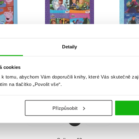
Detaily
oje první
Sofie první - Moje první
Ledové 
ička
knihovnička
Moje prvn
iv
autora nemá
aut
á cookies
 k tomu, abychom Vám doporučili knihy, které Vás skutečně zaj
utím na tlačítko „Povolit vše“.
Přizpůsobit
Předchozí
1
Další