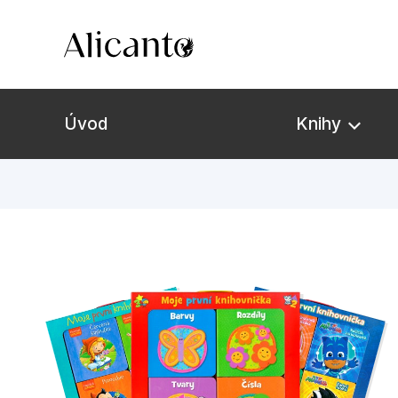
Úvod
Knihy
Novinky
Připravujeme
Bestsellery
Tipy redakce