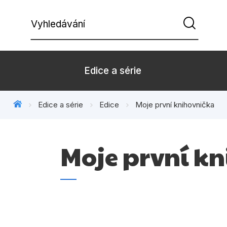
Vyhledávání
Edice a série
Edice a série
Edice
Moje první knihovnička
Beletrie pro děti
Beletrie pro
Dárkové zboží
Hobby
Moje první k
Kalendáře
Komiks
Kuchařky
Počítače
Populárně - naučná pro
Populárně - 
dospělé
Příroda a za