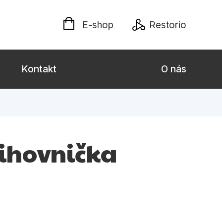
E-shop
Restorio
Kontakt
O nás
 dospělé
Dárkové publikace
Jazyky
nihovnička
Křížovky
Poezie
naučné pro děti
Předškoláci
hrada
Společnost, politika