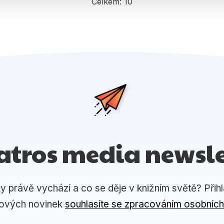
Celkem:
10
atros media newsle
ky právě vychází a co se děje v knižním světě? Přih
lových novinek
souhlasíte se zpracováním osobních