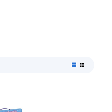
edagogika
Young adult