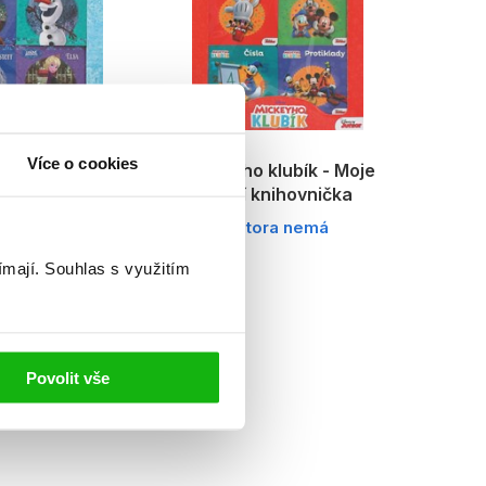
Více o cookies
království -
Mickeyho klubík - Moje
í knihovnička
první knihovnička
ora nemá
autora nemá
ímají.
Souhlas s využitím
Povolit vše