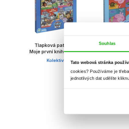
Souhlas
Tlapková patrola -
Peppa Pig - M
Moje první knihovnička
knihovn
Kolektiv
Kolekt
Tato webová stránka použív
cookies?
Používáme je třeba
jednotlivých dat udělíte klikn