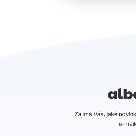
alb
Zajímá Vás, jaké novin
e-mai