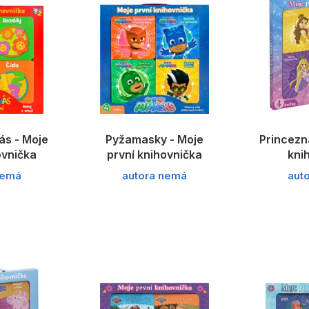
ás - Moje
Pyžamasky - Moje
Princezna
ovnička
první knihovnička
kni
nemá
autora nemá
aut