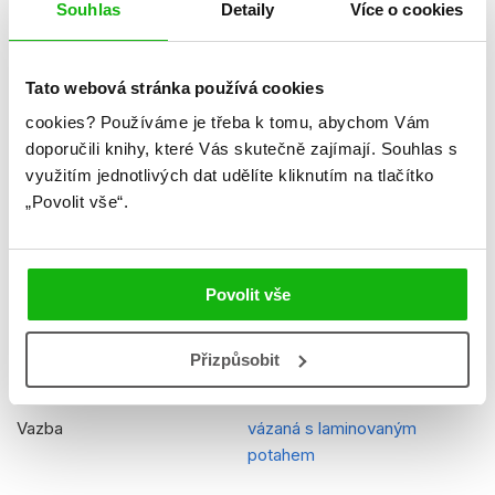
Souhlas
Detaily
Více o cookies
Hmotnost
0,847 kg
Jazyk
čeština
Tato webová stránka používá cookies
cookies?
Používáme je třeba k tomu, abychom Vám
Řady
Disney - Ledové království
doporučili knihy, které Vás skutečně zajímají.
Souhlas s
Původní název
Frozen
využitím jednotlivých dat udělíte kliknutím na tlačítko
„Povolit vše“.
Původní jazyk
angličtina
EAN
9788025247679
Povolit vše
Věk od
5
Edice
Taška plná příběhů
Přizpůsobit
Typ
Kniha
Vazba
vázaná s laminovaným
potahem