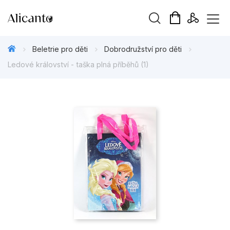
Vyhledávání
Beletrie pro děti
Dobrodružství pro děti
Ledové království - taška plná příběhů (1)
Novinky
Připravujeme
Bestsellery
Tipy redakce
Beletrie pro děti
Beletrie pro dospělé