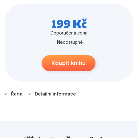
Populárně - naučné pro děti
Předškoláci
199 Kč
Příroda a zahrada
Doporučená cena
Společnost, politika
Nedostupné
Umění a kultura
Výchova a pedagogika
Koupit knihu
Young adult
Zdraví a životní styl
Řada
Detailní informace
Všechny kategorie