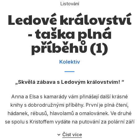
Dárkové publikace
Listování
Ledové království
Dárkové zboží
- taška plná
Hobby
Jazyky
příběhů (1)
Kalendáře
Kolektiv
Komiks
Křížovky
Skvělá zábava s Ledovým královstvím!
Kuchařky
Anna a Elsa s kamarády vám přinášejí další krásné
Počítače
knihy s dobrodružnými příběhy. První je plná čtení,
hádanek, rébusů, hlavolamů a omalovánek. Ve druhé
Poezie
se spolu s Kristoffem vydáte na putování za polární září
Populárně - naučná pro dospělé
a dozvíte se, zda malý troll Kamínek splní podmínky k
Číst více
tomu, aby ho dospělí přijali mezi sebe.