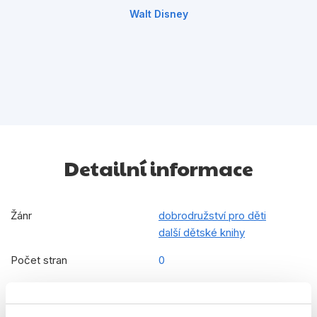
Walt Disney
Detailní informace
Žánr
dobrodružství pro děti
další dětské knihy
Počet stran
0
Datum vydání
28.10.2019
Formát
220x300 mm