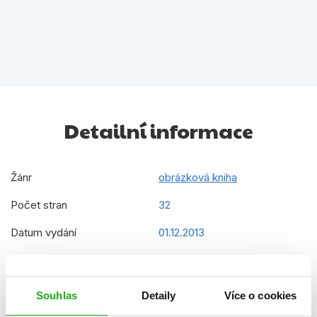
Detailní informace
Žánr
obrázková kniha
Počet stran
32
Datum vydání
01.12.2013
Formát
197x197 mm
Hmotnost
0,199 kg
Souhlas
Detaily
Více o cookies
Jazyk
čeština