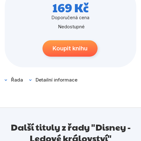
Populárně - naučné pro děti
169 Kč
Předškoláci
Doporučená cena
Příroda a zahrada
Nedostupné
Společnost, politika
Koupit knihu
Umění a kultura
Výchova a pedagogika
Young adult
Řada
Detailní informace
Zdraví a životní styl
Všechny kategorie
Další tituly z řady "Disney -
Ledové království"