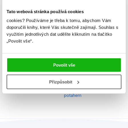
Ilustrátor
Walt Disney
Tato webová stránka používá cookies
cookies?
Používáme je třeba k tomu, abychom Vám
Řady
Disney - Ledové království
doporučili knihy, které Vás skutečně zajímají.
Souhlas s
Původní název
Frozen kindergarden
využitím jednotlivých dat udělíte kliknutím na tlačítko
„Povolit vše“.
EAN
9788025228166
Věk od
3
Povolit vše
Edice
Edice zvídavého předškoláka
Typ
Kniha
Přizpůsobit
Vazba
vázaná s laminovaným
potahem