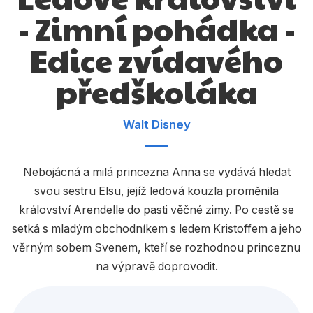
Dárkové publikace
- Zimní pohádka -
Dárkové zboží
Edice zvídavého
Hobby
předškoláka
Jazyky
Kalendáře
Walt Disney
Komiks
Nebojácná a milá princezna Anna se vydává hledat
Křížovky
svou sestru Elsu, jejíž ledová kouzla proměnila
Kuchařky
království Arendelle do pasti věčné zimy. Po cestě se
setká s mladým obchodníkem s ledem Kristoffem a jeho
Počítače
věrným sobem Svenem, kteří se rozhodnou princeznu
Poezie
na výpravě doprovodit.
Populárně - naučná pro dospělé