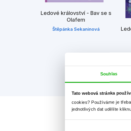
Ledové království - Bav se s
Olafem
Ledo
Štěpánka Sekaninová
tví - Čtyři
dky
iv
Souhlas
Tato webová stránka použív
cookies?
Používáme je třeba
jednotlivých dat udělíte klikn