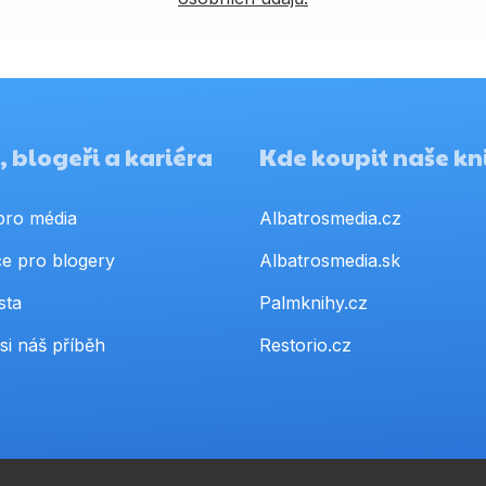
 blogeři a kariéra
Kde koupit naše kn
pro média
Albatrosmedia.cz
e pro blogery
Albatrosmedia.sk
sta
Palmknihy.cz
si náš příběh
Restorio.cz