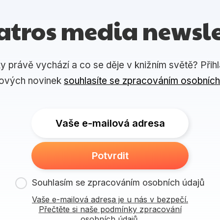
atros media newsle
ky právě vychází a co se děje v knižním světě? Přih
lových novinek
souhlasíte se zpracováním osobních
Vaše e-mailová adresa
Potvrdit
Souhlasím se zpracováním osobních údajů
Vaše e-mailová adresa je u nás v bezpečí.
Přečtěte si naše podmínky zpracování
osobních údajů.