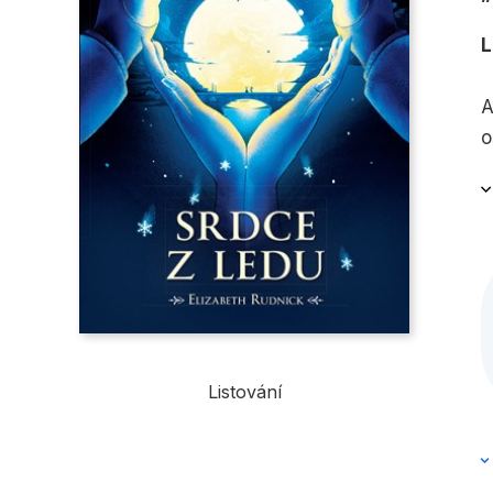
L
A
o
k
k
A
s
p
Listování