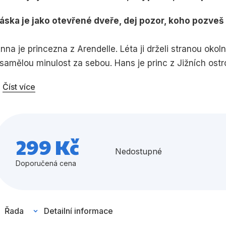
Umění a kultura
Výchova a p
áska je jako otevřené dveře, dej pozor, koho pozveš 
Zdraví a životní styl
nna je princezna z Arendelle. Léta ji drželi stranou oko
samělou minulost za sebou. Hans je princ z Jižních ost
rálovského trůnu a zoufale se snaží uniknout z tyranského
Číst více
Všechny kategorie
terém by mohl vládnout sám. Jejich světy se setkají při
nně plní její nejtajnější sny, ale brzy vyjdou najevo 
e začne rozplývat. Anna zjistí, že láska je mnohem záha
ředstavit.
299 Kč
Nedostupné
Doporučená cena
Řada
Detailní informace