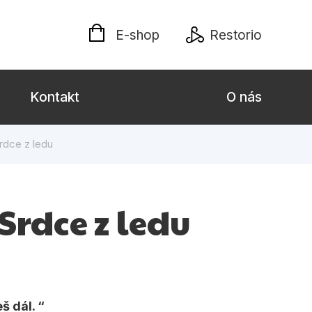
E-shop
Restorio
Kontakt
O nás
rdce z ledu
 dospělé
Dárkové publikace
Jazyky
Srdce z ledu
Křížovky
Poezie
naučné pro děti
Předškoláci
eš dál.
hrada
Společnost, politika