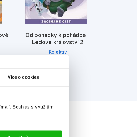
Disney - Ma
K
nové
Od pohádky k pohádce -
Ledové království 2
Kolektiv
Více o cookies
ímají.
Souhlas s využitím