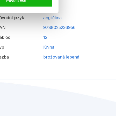
Povolit vše
ůvodní jazyk
angličtina
AN
9788025236956
ěk od
12
yp
Kniha
azba
brožovaná lepená