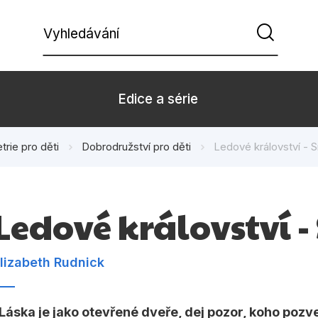
Vyhledávání
Edice a série
trie pro děti
Dobrodružství pro děti
Ledové království - S
Beletrie pro děti
Beletrie pro
Dárkové zboží
Hobby
Ledové království - 
Kalendáře
Komiks
Kuchařky
Počítače
lizabeth Rudnick
Populárně - naučná pro
Populárně - 
dospělé
Láska je jako otevřené dveře, dej pozor, koho pozv
Příroda a za