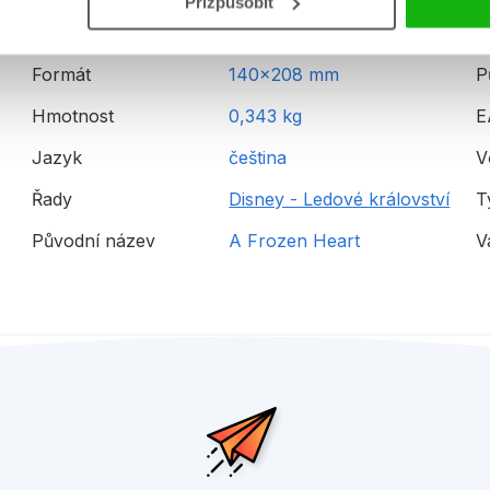
Přizpůsobit
Formát
140x208 mm
P
Hmotnost
0,343 kg
E
Jazyk
čeština
V
Řady
Disney - Ledové království
T
Původní název
A Frozen Heart
V