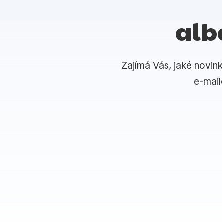
alb
Zajímá Vás, jaké novin
e-mai