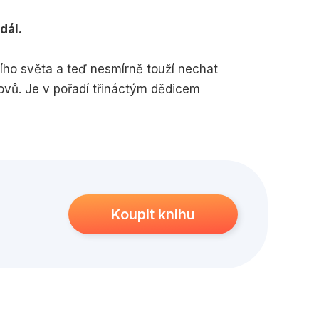
edagogika
Young adult
dál.
lního světa a teď nesmírně touží nechat
rovů. Je v pořadí třináctým dědicem
 prostředí své rodiny a najít si království, ve
 Elsině korunovaci… Nejprve se zdá, že se
Hansovy skutečné pohnutky a pohádkový románek
dnější a mocnější síla, než si kdy dokázala
Koupit knihu