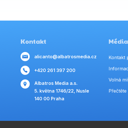
Kontakt
Média,
alicanto@albatrosmedia.cz
Kontakt 
Informac
+420 261 397 200
Volná mí
Albatros Media a.s.
5. května 1746/22, Nusle
Přečtěte 
140 00 Praha