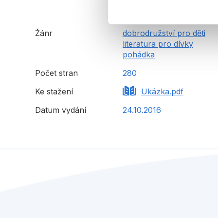
Žánr
dobrodružství pro děti
literatura pro dívky
pohádka
Počet stran
280
Ke stažení
Ukázka.pdf
Datum vydání
24.10.2016