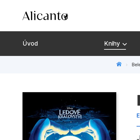
Úvod
Knihy
Bele
Novinky
Připravujeme
Bestsellery
E
Tipy redakce