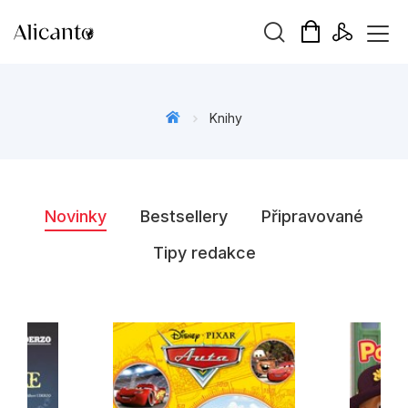
Vyhledávání
Knihy
Novinky
Novinky
Bestsellery
Připravované
Připravujeme
Tipy redakce
Bestsellery
Tipy redakce
Beletrie pro děti
Beletrie pro dospělé