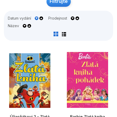
Populárně - naučné pro děti
Filtrujte
Předškoláci
Datum vydání
Prodejnost
Příroda a zahrada
Název
Společnost, politika
Umění a kultura
Výchova a pedagogika
Young adult
Zdraví a životní styl
Všechny kategorie
Úžasňákovi 2 - Zlatá
Barbie Zlatá kniha