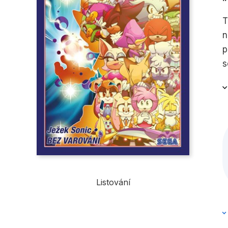
T
n
p
s
h
n
Listování