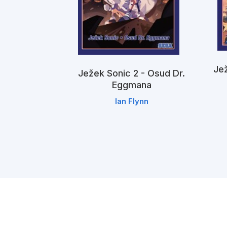
 - Všechno
Jež
nic
Ježek Sonic 2 - Osud Dr.
Eggmana
ynn
Ian Flynn