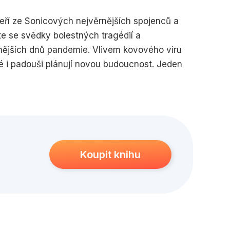
edagogika
Young adult
ří ze Sonicových nejvěrnějších spojenců a
ňte se svědky bolestných tragédií a
mnějších dnů pandemie. Vlivem kovového viru
é i padouši plánují novou budoucnost. Jeden
e další útok, a tentokrát je odhodlaný své
i bez podpory svých spojenců?
Koupit knihu