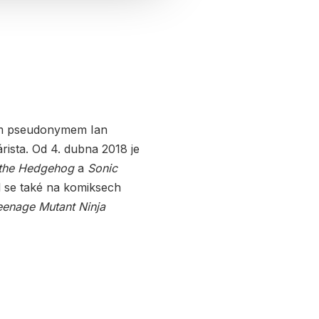
ým pseudonymem Ian
ista. Od 4. dubna 2018 je
 the Hedgehog
a
Sonic
l se také na komiksech
eenage Mutant Ninja