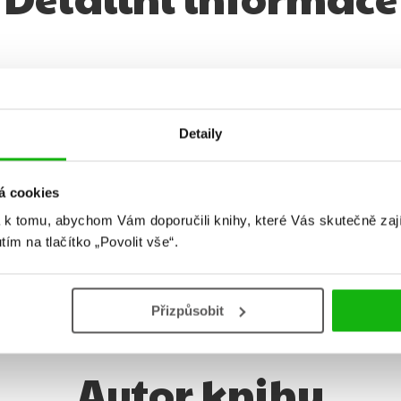
Hmotnost
0,309 kg
E
Jazyk
čeština
V
Detaily
Řady
Ježek Sonic
E
Původní název
Sonic the Hedgehog 8 -
T
á cookies
Out of the Blue
V
 k tomu, abychom Vám doporučili knihy, které Vás skutečně zaj
Původní jazyk
angličtina
utím na tlačítko „Povolit vše“.
Přizpůsobit
Autor knihy