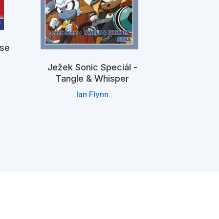
 se
Ježek Sonic Speciál -
Ježek Son
Tangle & Whisper
Ian Flynn
Ia