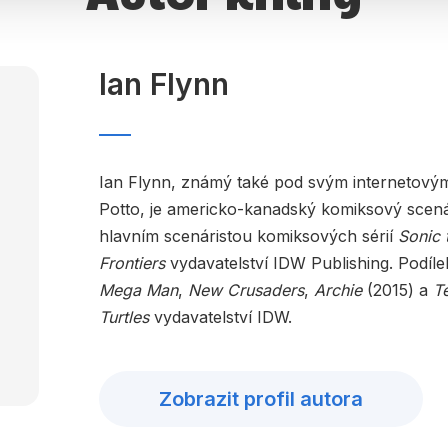
Ian Flynn
Ian Flynn, známý také pod svým internetov
Potto, je americko-kanadský komiksový scenár
hlavním scenáristou komiksových sérií
Sonic
Frontiers
vydavatelství IDW Publishing. Podíle
Mega Man
,
New Crusaders
,
Archie
(2015) a
T
Turtles
vydavatelství IDW.
Zobrazit profil autora