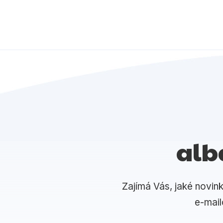
alb
Zajímá Vás, jaké novin
e-mai