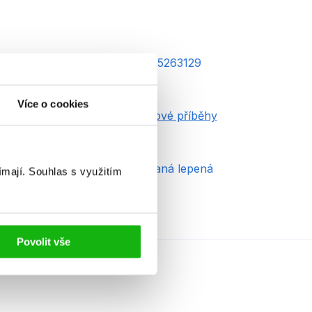
AN
9788025263129
ěk od
8
Více o cookies
dice
Komiksové příběhy
yp
Kniha
azba
brožovaná lepená
ímají.
Souhlas s využitím
Povolit vše