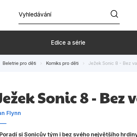
Vyhledávání
Edice a série
Beletrie pro děti
Komiks pro děti
Ježek Sonic 8 - Bez va
Beletrie pro děti
Beletrie pro
Dárkové zboží
Hobby
Ježek Sonic 8 - Bez
Kalendáře
Komiks
Kuchařky
Počítače
an Flynn
Populárně - naučná pro
Populárně - 
dospělé
Poradí si Sonicův tým i bez svého největšího hrdin
Příroda a za