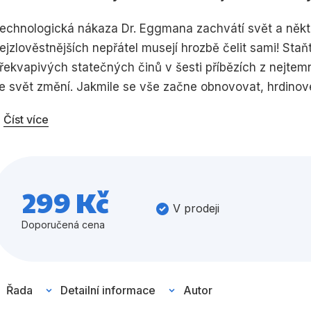
Umění a kultura
Výchova a p
echnologická nákaza Dr. Eggmana zachvátí svět a někte
ejzlověstnějších nepřátel musejí hrozbě čelit sami! Sta
Zdraví a životní styl
řekvapivých statečných činů v šesti příbězích z nejte
e svět změní. Jakmile se vše začne obnovovat, hrdinov
rdina však zůstává nezvěstný, i když Dr. Eggman zahajuj
Číst více
Všechny kategorie
epřátele jednou provždy zničit. Dokáže Odpor zvítězit 
299 Kč
V prodeji
Doporučená cena
Řada
Detailní informace
Autor