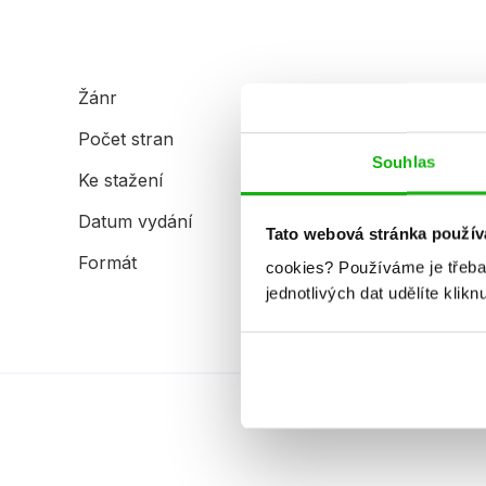
Žánr
komiks pro děti
Počet stran
112
Souhlas
Ke stažení
Ukázka.pdf
Datum vydání
18.05.2026
Tato webová stránka použív
Formát
170x260 mm
cookies?
Používáme je třeba
jednotlivých dat udělíte klikn