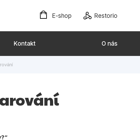
E-shop
Restorio
Kontakt
O nás
rování
 dospělé
Dárkové publikace
Jazyky
 varování
Křížovky
Poezie
naučné pro děti
Předškoláci
y?
hrada
Společnost, politika