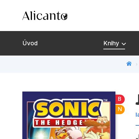
Úvod
Knihy
Novinky
Připravujeme
B
Bestsellery
N
I
Tipy redakce