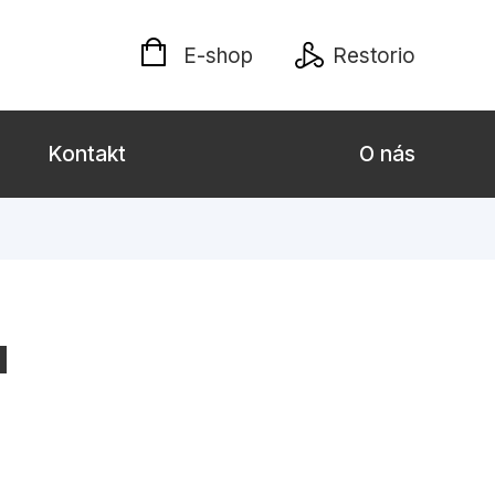
E-shop
Restorio
Kontakt
O nás
 dospělé
Dárkové publikace
Jazyky
a
Křížovky
Poezie
naučné pro děti
Předškoláci
hrada
Společnost, politika