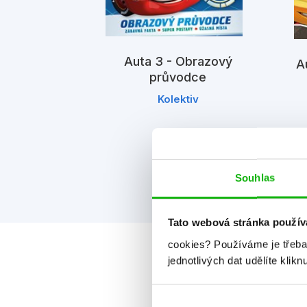
Auta 3 - Obrazový
Au
průvodce
a s autíčkem
Kolektiv
chmidt
Souhlas
Tato webová stránka použív
cookies?
Používáme je třeba
jednotlivých dat udělíte klikn