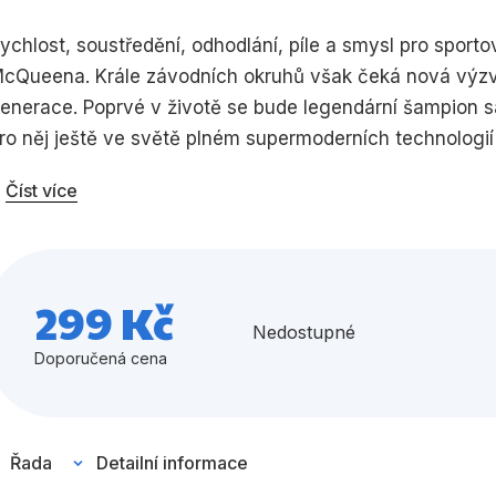
Umění a kultura
Výchova a p
ychlost, soustředění, odhodlání, píle a smysl pro sporto
cQueena. Krále závodních okruhů však čeká nová výzva
Zdraví a životní styl
enerace. Poprvé v životě se bude legendární šampion sám
ro něj ještě ve světě plném supermoderních technologií
uset naučit pár nových triků. Přidejte se k němu a připr
Číst více
Všechny kategorie
299 Kč
Nedostupné
Doporučená cena
Řada
Detailní informace