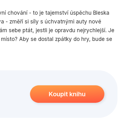
edagogika
Young adult
vní chování - to je tajemství úspěchu Bleska
 - změří si síly s úchvatnými auty nové
 sebe ptát, jestli je opravdu nejrychlejší. Je
 místo? Aby se dostal zpátky do hry, bude se
avte se! Čeká vás jízda jako na horské dráze!
Koupit knihu