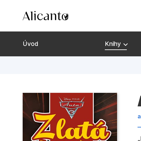
Úvod
Knihy
Novinky
Připravujeme
Bestsellery
a
Tipy redakce