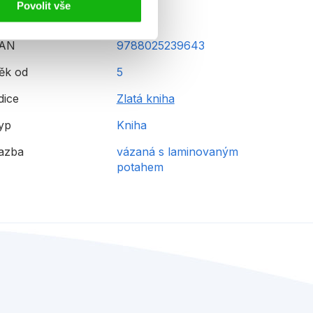
Povolit vše
AN
9788025239643
ěk od
5
dice
Zlatá kniha
yp
Kniha
azba
vázaná s laminovaným
potahem