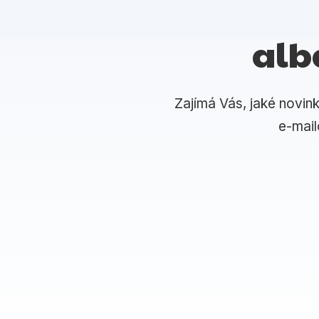
alb
Zajímá Vás, jaké novin
e-mai