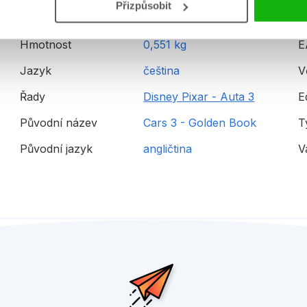
Přizpůsobit
Hmotnost
0,551 kg
E
Jazyk
čeština
V
Řady
Disney Pixar - Auta 3
E
Původní název
Cars 3 - Golden Book
T
Původní jazyk
angličtina
V