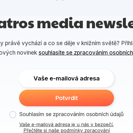
atros media newsle
ky právě vychází a co se děje v knižním světě? Přih
lových novinek
souhlasíte se zpracováním osobních
Vaše e-mailová adresa
Potvrdit
Souhlasím se zpracováním osobních údajů
Vaše e-mailová adresa je u nás v bezpečí.
Přečtěte si naše podmínky zpracování