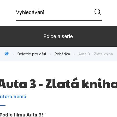
Vyhledávání
Edice a série
Beletrie pro děti
Pohádka
Auta 3 - Zlatá kniha
Beletrie pro děti
Beletrie pro
Dárkové zboží
Hobby
Auta 3 - Zlatá knih
Kalendáře
Komiks
Kuchařky
Počítače
utora nemá
Populárně - naučná pro
Populárně - 
dospělé
Podle filmu Auta 3!
Příroda a za