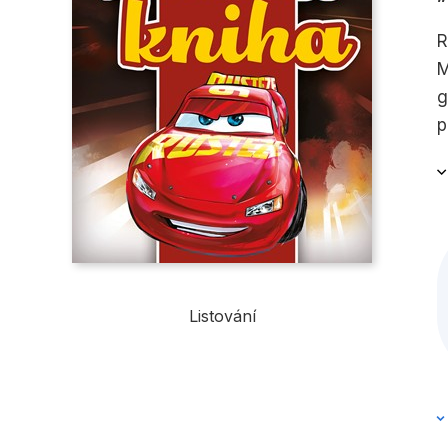
R
M
g
p
m
Listování