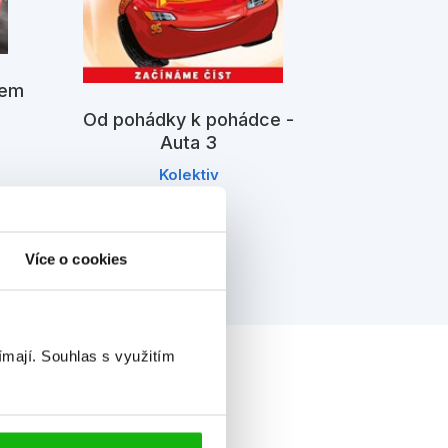
Auta 3 -
aut
lem
Od pohádky k pohádce -
Auta 3
Kolektiv
Více o cookies
ímají.
Souhlas s využitím