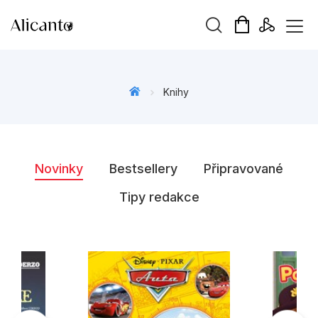
Vyhledávání
Knihy
Novinky
Novinky
Bestsellery
Připravované
Připravujeme
Tipy redakce
Bestsellery
Tipy redakce
Beletrie pro děti
Beletrie pro dospělé