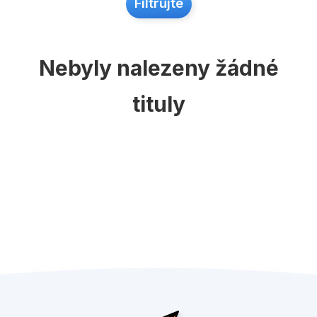
Populárně - naučné pro děti
Filtrujte
Předškoláci
Příroda a zahrada
Nebyly nalezeny žádné
Společnost, politika
tituly
Umění a kultura
Výchova a pedagogika
Young adult
Zdraví a životní styl
Všechny kategorie