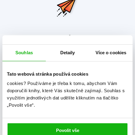
albatros media newsletter
Souhlas
Detaily
Více o cookies
Zajímá Vás, jaké novinky právě vychází a co se děje v
knižním světě? Přihlášením k odběru našich e-
mailových novinek
souhlasíte se zpracováním
Tato webová stránka používá cookies
osobních údajů
.
cookies?
Používáme je třeba k tomu, abychom Vám
doporučili knihy, které Vás skutečně zajímají.
Souhlas s
Vaše e-mailová adresa
využitím jednotlivých dat udělíte kliknutím na tlačítko
„Povolit vše“.
Potvrdit
Souhlasím se zpracováním osobních údajů
Povolit vše