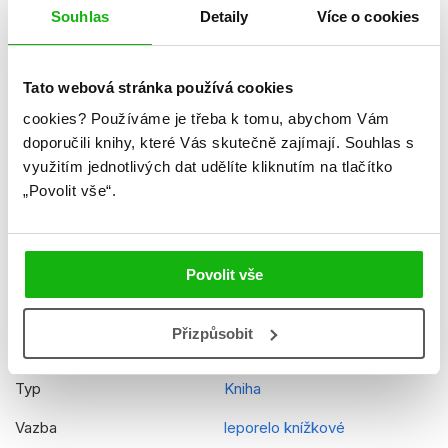
Formát
200x250 mm
Souhlas
Detaily
Více o cookies
Hmotnost
0,584 kg
Tato webová stránka používá cookies
Jazyk
čeština
cookies?
Používáme je třeba k tomu, abychom Vám
Řady
My Little Pony
doporučili knihy, které Vás skutečně zajímají.
Souhlas s
využitím jednotlivých dat udělíte kliknutím na tlačítko
Původní název
My Little Pony - Magnet
„Povolit vše“.
Spielbuch
Původní jazyk
němčina
EAN
9788025245279
Povolit vše
Věk od
3
Přizpůsobit
Edice
Hravá knížka
Typ
Kniha
Vazba
leporelo knížkové