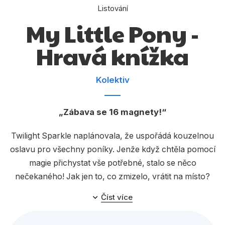
Dárkové publikace
Listování
My Little Pony -
Dárkové zboží
Hobby
Hravá knížka
Jazyky
Kolektiv
Kalendáře
Komiks
Zábava se 16 magnety!
Křížovky
Twilight Sparkle naplánovala, že uspořádá kouzelnou
Kuchařky
oslavu pro všechny poníky. Jenže když chtěla pomocí
magie přichystat vše potřebné, stalo se něco
Počítače
nečekaného! Jak jen to, co zmizelo, vrátit na místo?
Poezie
Číst více
16 barevných magnetů umožní dětem vytvářet a
Populárně - naučná pro dospělé
rozehrát vlastní scény s poníky, což podporuje