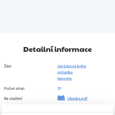
Detailní informace
Žánr
obrázková kniha
pohádka
leporelo
Počet stran
10
Ke stažení
Ukázka.pdf
Datum vydání
18.11.2019