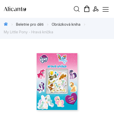
Vyhledávání
Beletrie pro děti
Obrázková kniha
My Little Pony - Hravá knížka
Novinky
Připravujeme
Bestsellery
Tipy redakce
Beletrie pro děti
Beletrie pro dospělé