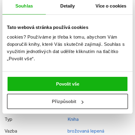
Souhlas
Detaily
Více o cookies
Datum vydání
23.04.2018
Formát
245x300 mm
Tato webová stránka používá cookies
Hmotnost
0,373 kg
cookies?
Používáme je třeba k tomu, abychom Vám
Jazyk
čeština
doporučili knihy, které Vás skutečně zajímají.
Souhlas s
využitím jednotlivých dat udělíte kliknutím na tlačítko
Řady
My Little Pony
„Povolit vše“.
Původní název
My Little Pony Movie
Storybook
Původní jazyk
angličtina
Povolit vše
EAN
9788025241882
Přizpůsobit
Věk od
5
Typ
Kniha
Vazba
brožovaná lepená