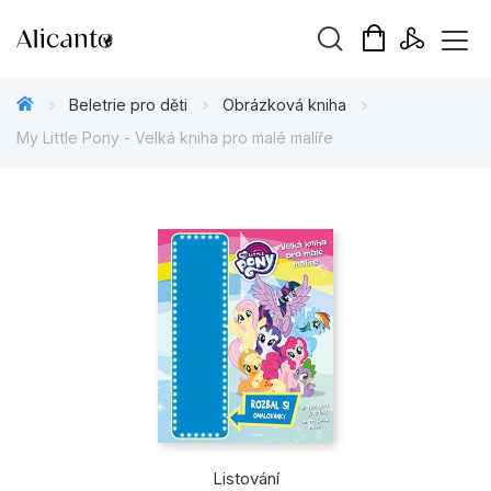
Vyhledávání
Beletrie pro děti
Obrázková kniha
My Little Pony - Velká kniha pro malé malíře
Novinky
Připravujeme
Bestsellery
Tipy redakce
Beletrie pro děti
Beletrie pro dospělé
Listování