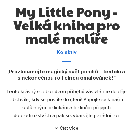
Dárkové publikace
My Little Pony -
Dárkové zboží
Velká kniha pro
Hobby
malé malíře
Jazyky
Kalendáře
Kolektiv
Komiks
Prozkoumejte magický svět poníků - tentokrát
Křížovky
s nekonečnou rolí plnou omalovánek!
Kuchařky
Tento krásný soubor dvou příběhů vás vtáhne do děje
Počítače
od chvíle, kdy se pustíte do čtení! Připojte se k našim
oblíbeným hrdinkám a hrdinům při jejich
Poezie
dobrodružstvích a pak si vybarvěte parádní roli
Populárně - naučná pro dospělé
omalovánek plnou postav a míst barevného
Číst více
equestrijského světa. Můžete se u ní bavit celé hodiny