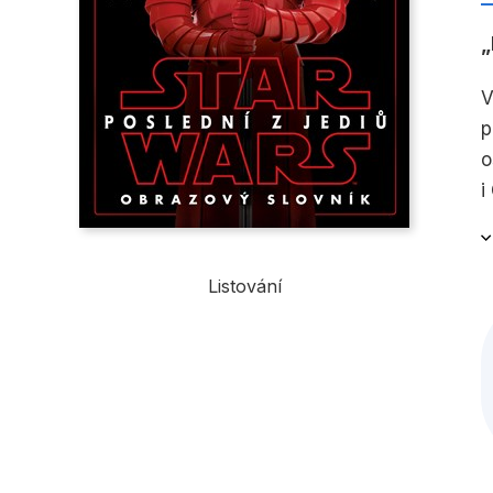
V
p
o
i
Listování