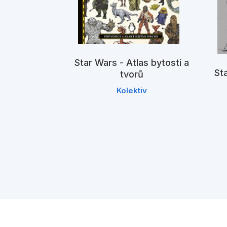
Star Wars - Atlas bytostí a
St
tvorů
 - Mega
Kolektiv
ánky
iv