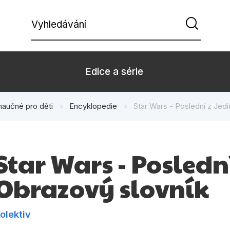
Vyhledávání
Edice a série
naučné pro děti
Encyklopedie
Star Wars - Poslední z Jedi
Beletrie pro děti
Beletrie pro
Dárkové zboží
Hobby
Star Wars - Poslední
Kalendáře
Komiks
Obrazový slovník
Kuchařky
Počítače
Populárně - naučná pro
Populárně - 
dospělé
olektiv
Příroda a za