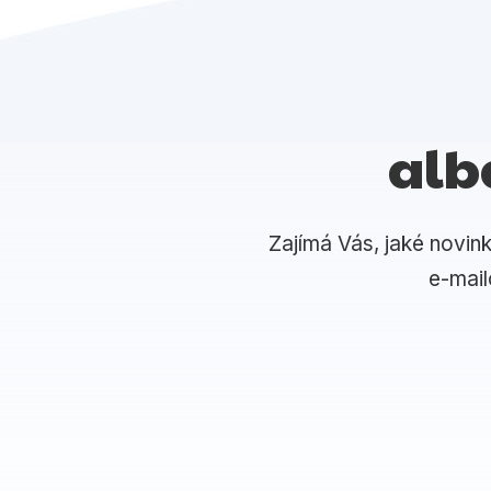
alb
Zajímá Vás, jaké novin
e-mai