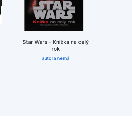
o
Star Wars - Knížka na celý
rok
Star Wars - 
autora nemá
Emil