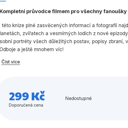
Umění a kultura
Výchova a p
Kompletní průvodce filmem pro všechny fanoušky
Zdraví a životní styl
 této knize plné zasvěcených informací a fotografií naj
lanetách, zvířatech a vesmírných lodích z nové epizod
sobní portréty všech důležitých postav, popisy zbraní, v
 Odboje a ještě mnohem víc!
Všechny kategorie
Číst více
299 Kč
Nedostupné
Doporučená cena