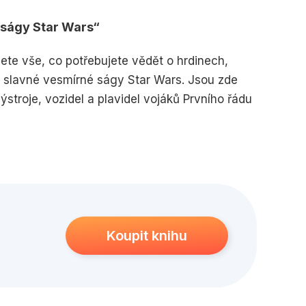
edagogika
Young adult
 ságy Star Wars
dete vše, co potřebujete vědět o hrdinech,
y slavné vesmírné ságy Star Wars. Jsou zde
ýstroje, vozidel a plavidel vojáků Prvního řádu
Koupit knihu