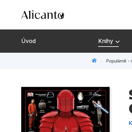
Úvod
Knihy
Populárně - 
Novinky
Připravujeme
Bestsellery
Tipy redakce
K