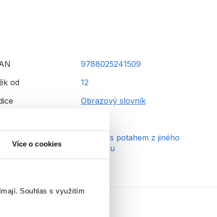
AN
9788025241509
ěk od
12
dice
Obrazový slovník
yp
Kniha
azba
vázaná s potahem z jiného
Více o cookies
materiálu
ímají.
Souhlas s využitím