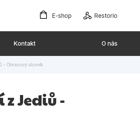
E-shop
Restorio
Kontakt
O nás
ů - Obrazový slovník
 dospělé
Dárkové publikace
Jazyky
 z Jediů -
Křížovky
Poezie
naučné pro děti
Předškoláci
hrada
Společnost, politika