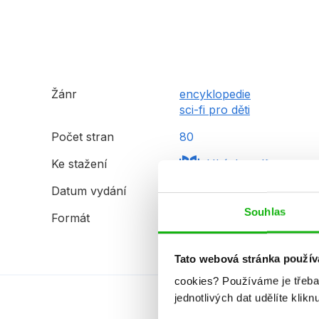
Žánr
encyklopedie
sci-fi pro děti
Počet stran
80
Ke stažení
Ukázka.pdf
Datum vydání
18.12.2017
Souhlas
Formát
252x301 mm
Tato webová stránka použív
cookies?
Používáme je třeba
jednotlivých dat udělíte klikn