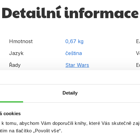
Detailní informace
Hmotnost
0,67 kg
E
Jazyk
čeština
V
Řady
Star Wars
E
Původní název
Star Wars The Last Jedi
T
Visual Dictionary
V
Detaily
Původní jazyk
angličtina
á cookies
 k tomu, abychom Vám doporučili knihy, které Vás skutečně zaj
utím na tlačítko „Povolit vše“.