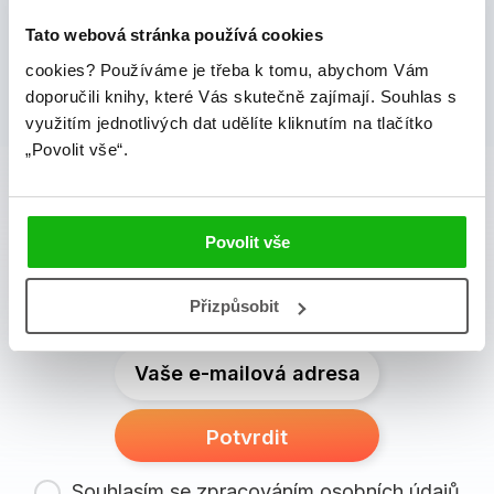
Tato webová stránka používá cookies
cookies?
Používáme je třeba k tomu, abychom Vám
doporučili knihy, které Vás skutečně zajímají.
Souhlas s
využitím jednotlivých dat udělíte kliknutím na tlačítko
„Povolit vše“.
albatros media newsletter
Zajímá Vás, jaké novinky právě vychází a co se děje v
Povolit vše
knižním světě? Přihlášením k odběru našich e-
mailových novinek
souhlasíte se zpracováním
osobních údajů
.
Přizpůsobit
Vaše e-mailová adresa
Potvrdit
Souhlasím se zpracováním osobních údajů