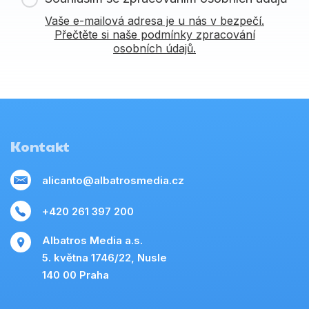
Vaše e-mailová adresa je u nás v bezpečí.
Přečtěte si naše podmínky zpracování
osobních údajů.
Kontakt
alicanto@albatrosmedia.cz
+420 261 397 200
Albatros Media a.s.
5. května 1746/22, Nusle
140 00 Praha