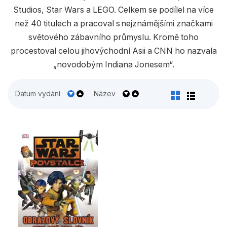
Populárně - naučné pro děti
Studios, Star Wars a LEGO. Celkem se podílel na více
Předškoláci
než 40 titulech a pracoval s nejznámějšími značkami
světového zábavního průmyslu. Kromě toho
Příroda a zahrada
procestoval celou jihovýchodní Asii a CNN ho nazvala
Společnost, politika
„novodobým Indiana Jonesem“.
Umění a kultura
Datum vydání
Název
Výchova a pedagogika
Young adult
Zdraví a životní styl
Všechny kategorie