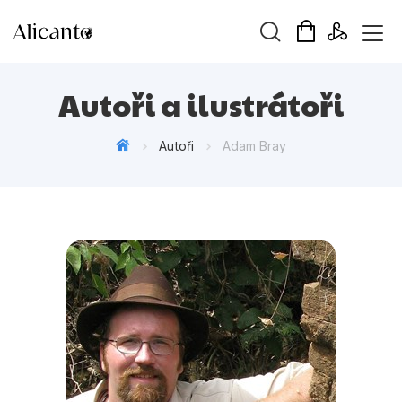
Vyhledávání
Autoři a ilustrátoři
Autoři
Adam Bray
Novinky
Připravujeme
Bestsellery
Tipy redakce
Beletrie pro děti
Beletrie pro dospělé