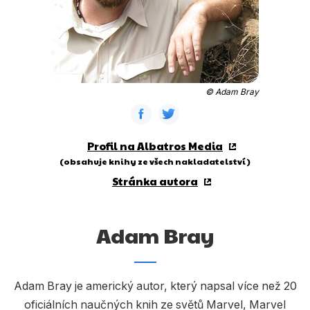
Dárkové publikace
Dárkové zboží
Hobby
Jazyky
© Adam Bray
Kalendáře
Komiks
Profil na Albatros Media
(obsahuje knihy ze všech nakladatelství)
Křížovky
Stránka autora
Kuchařky
Počítače
Adam Bray
Poezie
Populárně - naučná pro dospělé
Adam Bray je americký autor, který napsal více než 20
oficiálních naučných knih ze světů Marvel, Marvel