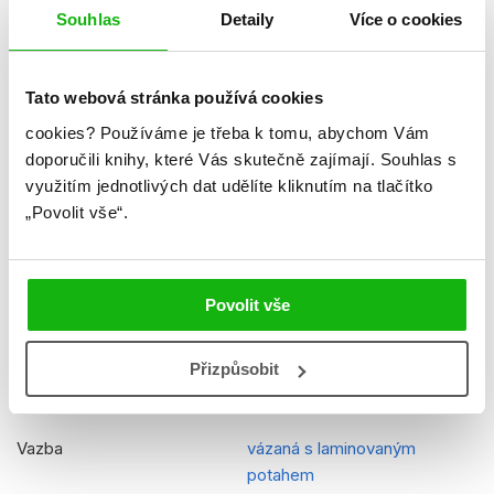
Hmotnost
0,477 kg
Souhlas
Detaily
Více o cookies
Jazyk
slovenština
Tato webová stránka používá cookies
Řady
Minecraft (SK)
cookies?
Používáme je třeba k tomu, abychom Vám
Původní název
Minecraft - Annual 2025
doporučili knihy, které Vás skutečně zajímají.
Souhlas s
využitím jednotlivých dat udělíte kliknutím na tlačítko
Původní jazyk
angličtina
„Povolit vše“.
Překladatel
Jaroslav Brožina
EAN
9788025258699
Povolit vše
Věk od
10
Edice
Knižka na celý rok (SK)
Přizpůsobit
Typ
Kniha
Vazba
vázaná s laminovaným
potahem