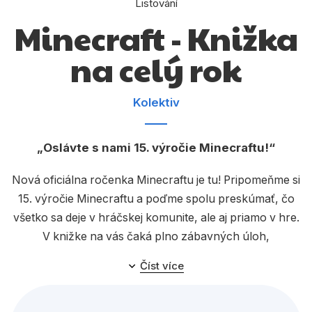
Listování
Dárkové publikace
Minecraft - Knižka
Dárkové zboží
na celý rok
Hobby
Jazyky
Kolektiv
Kalendáře
Komiks
Oslávte s nami 15. výročie Minecraftu!
Křížovky
Nová oficiálna ročenka Minecraftu je tu! Pripomeňme si
15. výročie Minecraftu a poďme spolu preskúmať, čo
Kuchařky
všetko sa deje v hráčskej komunite, ale aj priamo v hre.
Počítače
V knižke na vás čaká plno zábavných úloh,
staviteľských výziev alebo kvízov!
Poezie
Číst více
Populárně - naučná pro dospělé