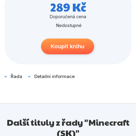
Populárně - naučné pro děti
289 Kč
Předškoláci
Doporučená cena
Příroda a zahrada
Nedostupné
Společnost, politika
Koupit knihu
Umění a kultura
Výchova a pedagogika
Young adult
Řada
Detailní informace
Zdraví a životní styl
Všechny kategorie
Další tituly z řady "Minecraft
(SK)"