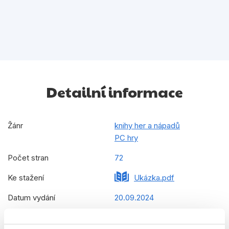
Detailní informace
Žánr
knihy her a nápadů
PC hry
Počet stran
72
Ke stažení
Ukázka.pdf
Datum vydání
20.09.2024
Formát
216x286 mm