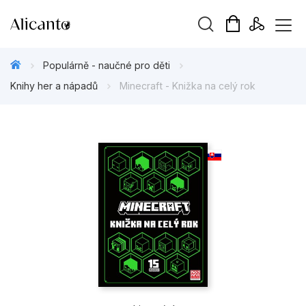
Vyhledávání
Populárně - naučné pro děti
Knihy her a nápadů
Minecraft - Knižka na celý rok
Novinky
Připravujeme
Bestsellery
Tipy redakce
Beletrie pro děti
Beletrie pro dospělé