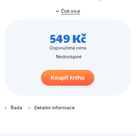
Populárně - naučné pro děti
papierového creepera!
Číst více
Předškoláci
Příroda a zahrada
549 Kč
Společnost, politika
Doporučená cena
Umění a kultura
Nedostupné
Výchova a pedagogika
Young adult
Koupit knihu
Zdraví a životní styl
Řada
Detailní informace
Všechny kategorie