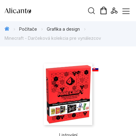
Vyhledávání
Počítače
Grafika a design
Minecraft - Darčeková kolekcia pre vynálezcov
Novinky
Připravujeme
Bestsellery
Tipy redakce
Beletrie pro děti
Beletrie pro dospělé
Listování