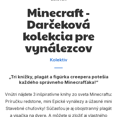
Dárkové publikace
Minecraft -
Dárkové zboží
Darčeková
Hobby
kolekcia pre
Jazyky
vynálezcov
Kalendáře
Komiks
Kolektiv
Křížovky
Kuchařky
Tri knižky, plagát a figúrka creepera potešia
každého správneho Minecrafťáka!
Počítače
Vnútri nájdete 3 inšpiratívne knihy zo sveta Minecraftu:
Poezie
Príručku redstone, mini Epické vynálezy a úžasné mini
Populárně - naučná pro dospělé
Stavebné chuťovky! Súčasťou je aj obojstranný plagát
a visačka na dvere. A môžete si zložiť aj vlastného