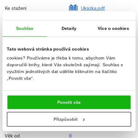
Ke stažení
Ukázka.pdf
Datum vydání
29.09.2023
Souhlas
Detaily
Více o cookies
Formát
220x270 mm
Hmotnost
0,636 kg
Tato webová stránka používá cookies
Jazyk
slovenština
cookies?
Používáme je třeba k tomu, abychom Vám
doporučili knihy, které Vás skutečně zajímají.
Souhlas s
Řady
Minecraft (SK)
využitím jednotlivých dat udělíte kliknutím na tlačítko
„Povolit vše“.
Původní název
Minecraft - The Ultimate
Inventor's Giftbox
Původní jazyk
angličtina
Povolit vše
Překladatel
Jaroslav Brožina
Přizpůsobit
EAN
9788025255193
Věk od
8