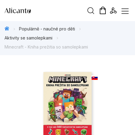
Vyhledávání
Populárně - naučné pro děti
Aktivity se samolepkami
Minecraft - Kniha prežitia so samolepkami
Novinky
Připravujeme
Bestsellery
Tipy redakce
Beletrie pro děti
Beletrie pro dospělé