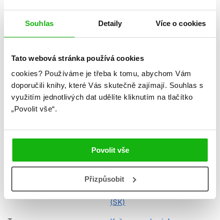
Datum vydání
29.03.2024
Souhlas
Detaily
Více o cookies
Formát
216x285 mm
Hmotnost
0,291 kg
Tato webová stránka používá cookies
Jazyk
slovenština
cookies?
Používáme je třeba k tomu, abychom Vám
Řady
Minecraft (SK)
doporučili knihy, které Vás skutečně zajímají.
Souhlas s
využitím jednotlivých dat udělíte kliknutím na tlačítko
Původní název
Minecraft Survival Sticker
„Povolit vše“.
Book
Původní jazyk
angličtina
Povolit vše
EAN
8594050437661
Věk od
8
Přizpůsobit
Edice
Kniha prežitia so samolepkami
(SK)