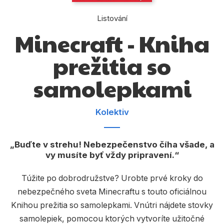
Dárkové publikace
Listování
Dárkové zboží
Minecraft - Kniha
Hobby
prežitia so
Jazyky
samolepkami
Kalendáře
Komiks
Kolektiv
Křížovky
Kuchařky
Buďte v strehu! Nebezpečenstvo číha všade, a
vy musíte byť vždy pripravení.
Počítače
Túžite po dobrodružstve? Urobte prvé kroky do
Poezie
nebezpečného sveta Minecraftu s touto oficiálnou
Populárně - naučná pro dospělé
Knihou prežitia so samolepkami. Vnútri nájdete stovky
samolepiek, pomocou ktorých vytvoríte užitočné