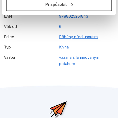
Přizpůsobit
Překladatel
Marek Jančura
EAN
9788025251843
Věk od
6
Edice
Příběhy před usnutím
Typ
Kniha
Vazba
vázaná s laminovaným
potahem