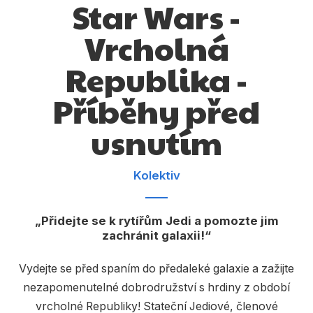
Star Wars -
Dárkové publikace
Vrcholná
Dárkové zboží
Hobby
Republika -
Jazyky
Příběhy před
Kalendáře
usnutím
Komiks
Křížovky
Kolektiv
Kuchařky
Přidejte se k rytířům Jedi a pomozte jim
Počítače
zachránit galaxii!
Poezie
Vydejte se před spaním do předaleké galaxie a zažijte
Populárně - naučná pro dospělé
nezapomenutelné dobrodružství s hrdiny z období
vrcholné Republiky! Stateční Jediové, členové