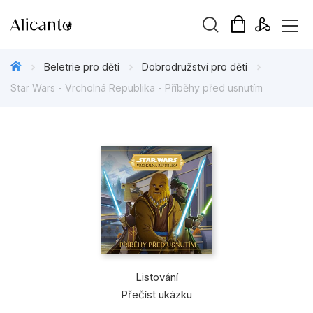
Vyhledávání
Beletrie pro děti
Dobrodružství pro děti
Star Wars - Vrcholná Republika - Příběhy před usnutím
Novinky
Připravujeme
Bestsellery
Tipy redakce
Beletrie pro děti
Listování
Beletrie pro dospělé
Přečíst ukázku