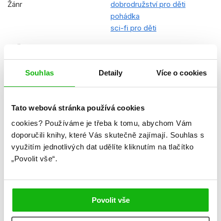
Žánr
dobrodružství pro děti
pohádka
sci-fi pro děti
Počet stran
72
Ke stažení
Ukázka.pdf
Souhlas
Detaily
Více o cookies
Datum vydání
25.04.2022
Formát
210x210 mm
Tato webová stránka používá cookies
cookies?
Používáme je třeba k tomu, abychom Vám
Hmotnost
0,41 kg
doporučili knihy, které Vás skutečně zajímají.
Souhlas s
Jazyk
čeština
využitím jednotlivých dat udělíte kliknutím na tlačítko
„Povolit vše“.
Řady
Star Wars - Vrcholná republika
Původní název
Star Wars - The High Republic
- Bedtime Stories
Povolit vše
Původní jazyk
angličtina