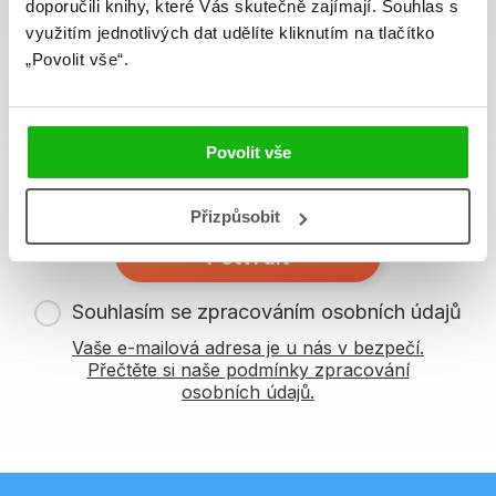
doporučili knihy, které Vás skutečně zajímají.
Souhlas s
využitím jednotlivých dat udělíte kliknutím na tlačítko
Zajímá Vás, jaké novinky právě vychází a co se děje v
„Povolit vše“.
knižním světě? Přihlášením k odběru našich e-
mailových novinek
souhlasíte se zpracováním
osobních údajů
.
Povolit vše
Vaše e-mailová adresa
Přizpůsobit
Potvrdit
Souhlasím se zpracováním osobních údajů
Vaše e-mailová adresa je u nás v bezpečí.
Přečtěte si naše podmínky zpracování
osobních údajů.