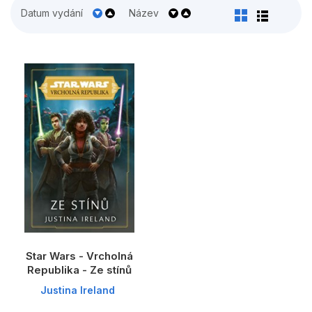
Populárně - naučné pro děti
Datum vydání
Název
Předškoláci
Příroda a zahrada
Společnost, politika
Umění a kultura
Výchova a pedagogika
Young adult
Zdraví a životní styl
Všechny kategorie
Star Wars - Vrcholná
Republika - Ze stínů
Justina Ireland