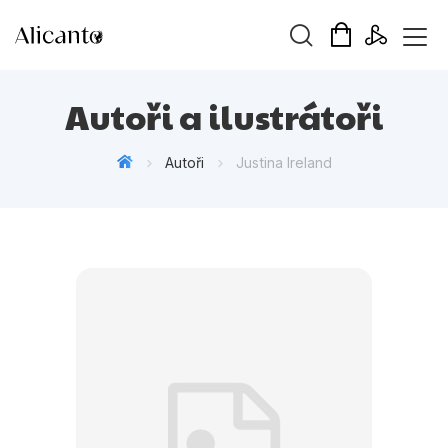
Vyhledávání
Autoři a ilustrátoři
Autoři
Justina Ireland
Novinky
Připravujeme
Bestsellery
Tipy redakce
Beletrie pro děti
Beletrie pro dospělé