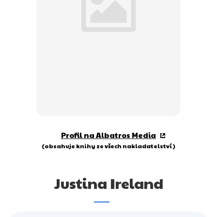
Dárkové publikace
Dárkové zboží
Hobby
Jazyky
Kalendáře
Komiks
Křížovky
Profil na Albatros Media
Kuchařky
(obsahuje knihy ze všech nakladatelství)
Počítače
Justina Ireland
Poezie
Populárně - naučná pro dospělé