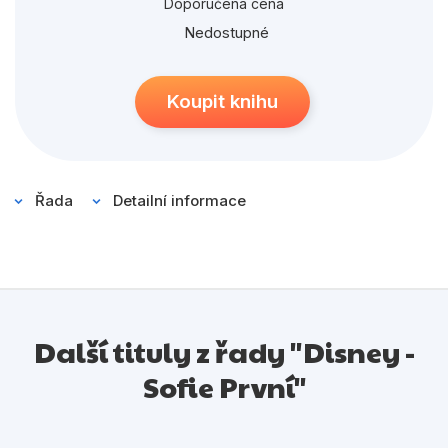
Populárně - naučné pro děti
Doporučená cena
Nedostupné
Předškoláci
Příroda a zahrada
Koupit knihu
Společnost, politika
Umění a kultura
Výchova a pedagogika
Řada
Detailní informace
Young adult
Zdraví a životní styl
Další tituly z řady "Disney -
Všechny kategorie
Sofie První"