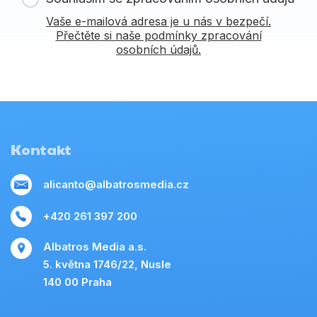
Vaše e-mailová adresa je u nás v bezpečí.
Přečtěte si naše podmínky zpracování
osobních údajů.
Kontakt
alicanto@albatrosmedia.cz
+420 261 397 200
Albatros Media a.s.
5. května 1746/22, Nusle
140 00 Praha