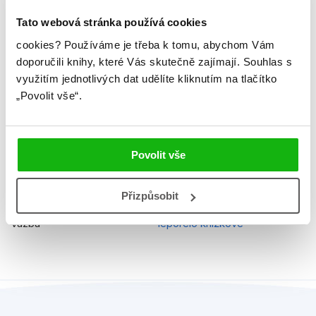
Řady
Disney - Sofie První
Tato webová stránka používá cookies
Původní název
Sofia the First Super Puzzle
cookies?
Používáme je třeba k tomu, abychom Vám
Book 30 pieces
doporučili knihy, které Vás skutečně zajímají.
Souhlas s
využitím jednotlivých dat udělíte kliknutím na tlačítko
Původní jazyk
angličtina
„Povolit vše“.
EAN
9788025238585
Věk od
5
Povolit vše
Edice
Kniha puzzle
Typ
Kniha + doplněk
Přizpůsobit
Vazba
leporelo knížkové