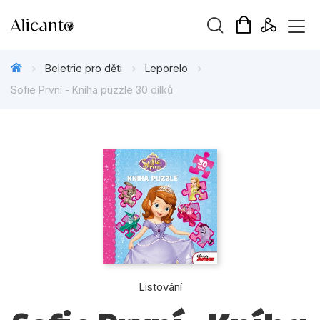
Vyhledávání
Beletrie pro děti
Leporelo
Sofie První - Kníha puzzle 30 dílků
Novinky
Připravujeme
Bestsellery
Tipy redakce
Beletrie pro děti
Listování
Beletrie pro dospělé