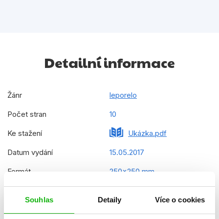
Detailní informace
Žánr
leporelo
Počet stran
10
Ke stažení
Ukázka.pdf
Datum vydání
15.05.2017
Formát
250x250 mm
Hmotnost
0,743 kg
Souhlas
Detaily
Více o cookies
Jazyk
čeština