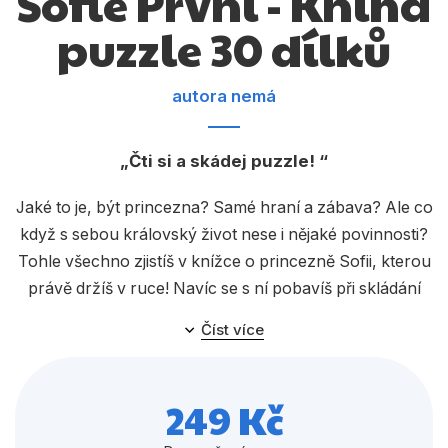
Sofie První - Kníha
Dárkové publikace
puzzle 30 dílků
Dárkové zboží
Hobby
autora nemá
Jazyky
Čti si a skádej puzzle!
Kalendáře
Komiks
Jaké to je, být princezna? Samé hraní a zábava? Ale co
když s sebou královský život nese i nějaké povinnosti?
Křížovky
Tohle všechno zjistíš v knížce o princezně Sofii, kterou
Kuchařky
právě držíš v ruce! Navíc se s ní pobavíš při skládání
krásných puzzle obrázků ze 30 dílků.
Počítače
Číst více
Poezie
249 Kč
Populárně - naučná pro dospělé