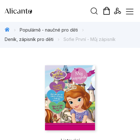
Vyhledávání
Populárně - naučné pro děti
Deník, zápisník pro děti
Sofie První - Můj zápisník
Novinky
Připravujeme
Bestsellery
Tipy redakce
Beletrie pro děti
Beletrie pro dospělé