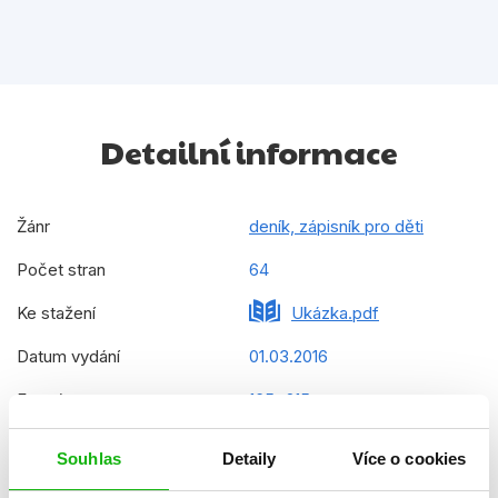
Detailní informace
Žánr
deník, zápisník pro děti
Počet stran
64
Ke stažení
Ukázka.pdf
Datum vydání
01.03.2016
Formát
165x215 mm
Hmotnost
0,252 kg
Souhlas
Detaily
Více o cookies
Jazyk
čeština