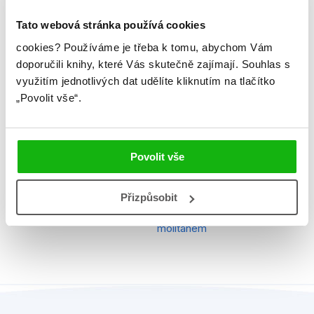
Ilustrátor
Walt Disney
Tato webová stránka používá cookies
Řady
Disney - Sofie První
cookies?
Používáme je třeba k tomu, abychom Vám
doporučili knihy, které Vás skutečně zajímají.
Souhlas s
Původní název
Sofia the First, All abou
využitím jednotlivých dat udělíte kliknutím na tlačítko
„Povolit vše“.
EAN
9788025236376
Věk od
5
Edice
Můj zápisník
Povolit vše
Typ
Kniha
Přizpůsobit
Vazba
laminovaný potah + desky s
molitanem