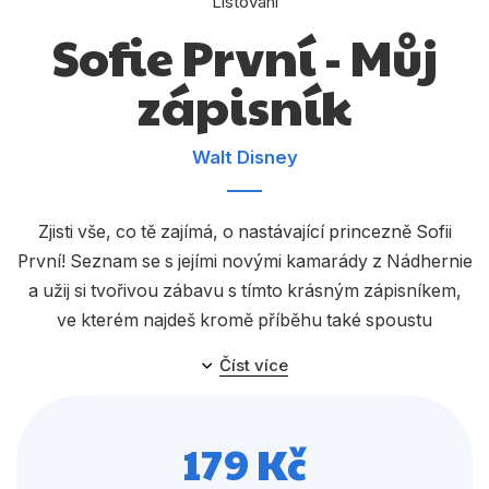
Listování
Dárkové publikace
Sofie První - Můj
Dárkové zboží
zápisník
Hobby
Jazyky
Walt Disney
Kalendáře
Komiks
Zjisti vše, co tě zajímá, o nastávající princezně Sofii
První! Seznam se s jejími novými kamarády z Nádhernie
Křížovky
a užij si tvořivou zábavu s tímto krásným zápisníkem,
Kuchařky
ve kterém najdeš kromě příběhu také spoustu
Počítače
Číst více
zábavných aktivit!
Poezie
179 Kč
Populárně - naučná pro dospělé