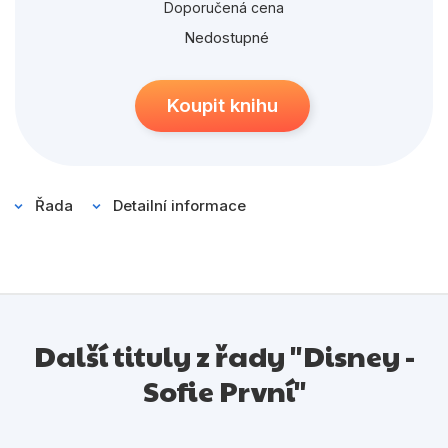
Populárně - naučné pro děti
Doporučená cena
Nedostupné
Předškoláci
Příroda a zahrada
Koupit knihu
Společnost, politika
Umění a kultura
Výchova a pedagogika
Řada
Detailní informace
Young adult
Zdraví a životní styl
Další tituly z řady "Disney -
Všechny kategorie
Sofie První"