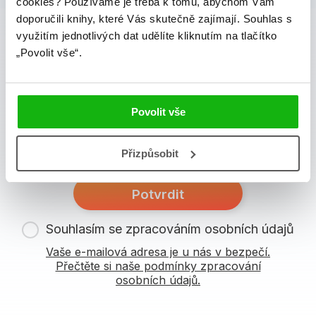
cookies?
Používáme je třeba k tomu, abychom Vám
albatros media newsletter
doporučili knihy, které Vás skutečně zajímají.
Souhlas s
využitím jednotlivých dat udělíte kliknutím na tlačítko
„Povolit vše“.
Zajímá Vás, jaké novinky právě vychází a co se děje v
knižním světě? Přihlášením k odběru našich e-
mailových novinek
souhlasíte se zpracováním
osobních údajů
.
Povolit vše
Vaše e-mailová adresa
Přizpůsobit
Potvrdit
Souhlasím se zpracováním osobních údajů
Vaše e-mailová adresa je u nás v bezpečí.
Přečtěte si naše podmínky zpracování
osobních údajů.