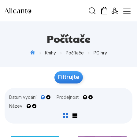
Vyhledávání
Počítače
Knihy
Počítače
PC hry
Novinky
Filtrujte
ek
Připravujeme
Bestsellery
Datum vydání
Prodejnost
Tipy redakce
Název
Beletrie pro děti
Beletrie pro dospělé