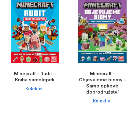
Dárkové publikace
Dárkové zboží
Hobby
Jazyky
Kalendáře
Komiks
Minecraft - Rudit -
Minecraft -
Křížovky
Kniha samolepek
Objevujeme biomy -
Samolepkové
Kuchařky
Kolektiv
dobrodružství
Počítače
Kolektiv
Poezie
Populárně - naučná pro dospělé