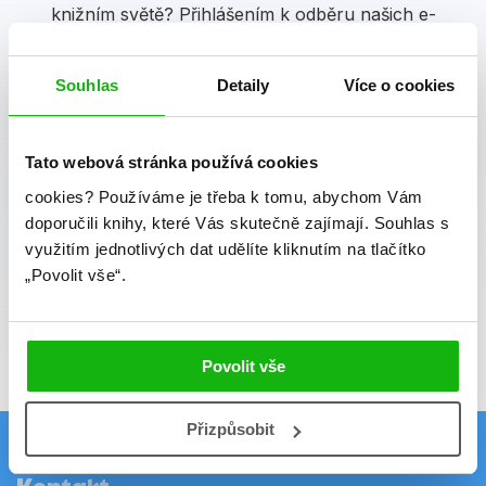
knižním světě? Přihlášením k odběru našich e-
mailových novinek
souhlasíte se zpracováním
osobních údajů
.
Souhlas
Detaily
Více o cookies
Vaše e-mailová adresa
Tato webová stránka používá cookies
cookies?
Používáme je třeba k tomu, abychom Vám
Potvrdit
doporučili knihy, které Vás skutečně zajímají.
Souhlas s
využitím jednotlivých dat udělíte kliknutím na tlačítko
Souhlasím se zpracováním osobních údajů
„Povolit vše“.
Vaše e-mailová adresa je u nás v bezpečí.
Přečtěte si naše podmínky zpracování
osobních údajů.
Povolit vše
Přizpůsobit
Kontakt