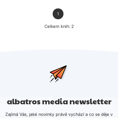
Populárně - naučné pro děti
Předškoláci
1
Příroda a zahrada
Celkem knih:
2
Společnost, politika
Umění a kultura
Výchova a pedagogika
Young adult
Zdraví a životní styl
Všechny kategorie
albatros media newsletter
Zajímá Vás, jaké novinky právě vychází a co se děje v