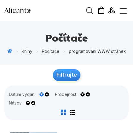
Vyhledávání
Počítače
Knihy
Počítače
programování WWW stránek
Novinky
Filtrujte
ek
Připravujeme
Bestsellery
Datum vydání
Prodejnost
Tipy redakce
Název
Beletrie pro děti
Beletrie pro dospělé