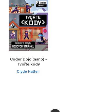
Dárkové publikace
Dárkové zboží
Hobby
Jazyky
Kalendáře
Komiks
Coder Dojo (nano) -
Křížovky
Tvořte kódy
Clyde Hatter
Kuchařky
Počítače
Poezie
Populárně - naučná pro dospělé