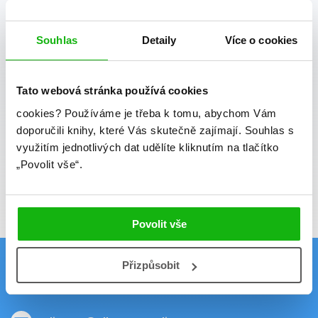
osobních údajů
.
Souhlas
Detaily
Více o cookies
Vaše e-mailová adresa
Tato webová stránka používá cookies
Potvrdit
cookies?
Používáme je třeba k tomu, abychom Vám
doporučili knihy, které Vás skutečně zajímají.
Souhlas s
Souhlasím se zpracováním osobních údajů
využitím jednotlivých dat udělíte kliknutím na tlačítko
Vaše e-mailová adresa je u nás v bezpečí.
„Povolit vše“.
Přečtěte si naše podmínky zpracování
osobních údajů.
Povolit vše
Přizpůsobit
Kontakt