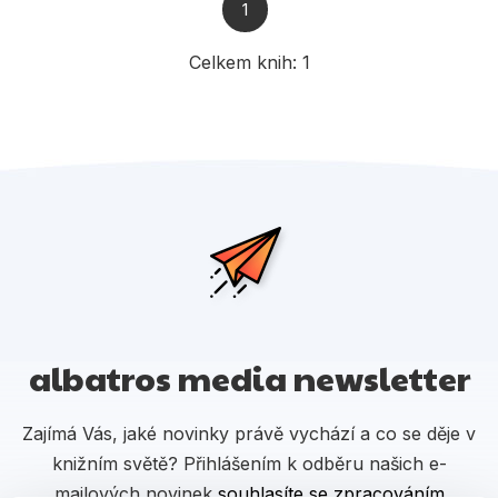
Populárně - naučné pro děti
1
Předškoláci
Celkem knih:
1
Příroda a zahrada
Společnost, politika
Umění a kultura
Výchova a pedagogika
Young adult
Zdraví a životní styl
albatros media newsletter
Všechny kategorie
Zajímá Vás, jaké novinky právě vychází a co se děje v
knižním světě? Přihlášením k odběru našich e-
mailových novinek
souhlasíte se zpracováním